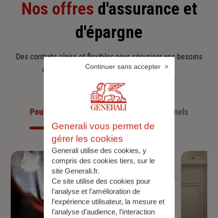
Nos offres
d'assurance et
d'épargne
Des contrats clairs et flexibles pour sécuriser vos besoins
Continuer sans accepter
d’aujourd’hui et anticiper ceux de demain.
Pour les particuliers
Pour les professionnels
Generali vous permet de
gérer les cookies
Generali utilise des cookies, y
compris des cookies tiers, sur le
site Generali.fr.
Ce site utilise des cookies pour
l’analyse et l'amélioration de
l’expérience utilisateur, la mesure et
l’analyse d’audience, l’interaction