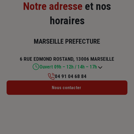
Notre adresse
et nos
horaires
MARSEILLE PREFECTURE
6 RUE EDMOND ROSTAND, 13006 MARSEILLE
Ouvert 09h – 12h / 14h – 17h
04 91 04 68 84
Lundi : 09h – 12h / 14h – 17h
Nous contacter
Mardi : 09h – 12h / 14h – 17h
Mercredi : 09h – 12h / 14h – 17h
Jeudi : 09h – 12h / 14h – 17h
Vendredi : 09h – 12h
Samedi : Fermé
Dimanche : Fermé