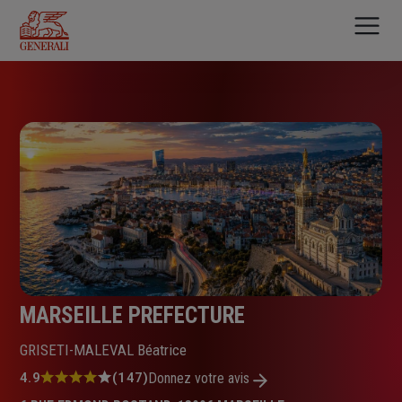
Aller
au
contenu
principal
MARSEILLE PREFECTURE
GRISETI-MALEVAL Béatrice
Note
4.9
(147)
Donnez votre avis
: