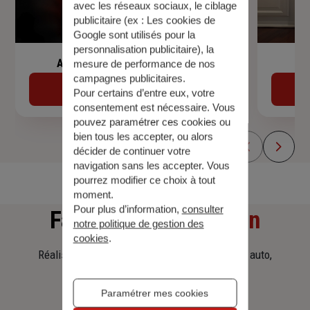
avec les réseaux sociaux, le ciblage
publicitaire (ex :
Les cookies de
Google sont utilisés pour la
personnalisation publicitaire
), la
Assurance de prêt immobilier
mesure de performance de nos
campagnes publicitaires.
Découvrir
Pour certains d’entre eux, votre
consentement est nécessaire. Vous
pouvez paramétrer ces cookies ou
bien tous les accepter, ou alors
décider de continuer votre
navigation sans les accepter. Vous
pourrez modifier ce choix à tout
moment.
Pour plus d’information,
consulter
Faites
une simulation
notre politique de gestion des
cookies
.
Réalisez une simulation tarifaire d'assurance, auto,
habitation, prêt immobilier.
Paramétrer mes cookies