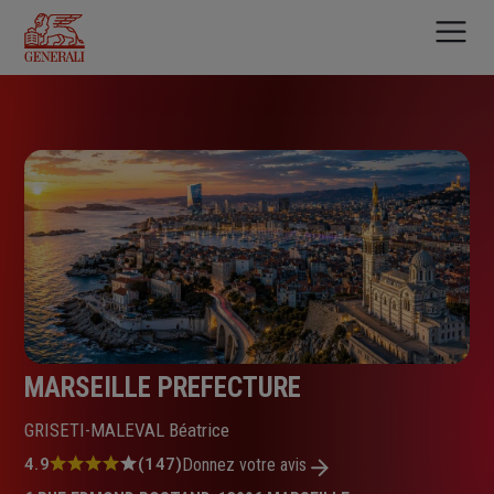
Aller
au
contenu
principal
MARSEILLE PREFECTURE
GRISETI-MALEVAL Béatrice
Note
4.9
(147)
Donnez votre avis
: