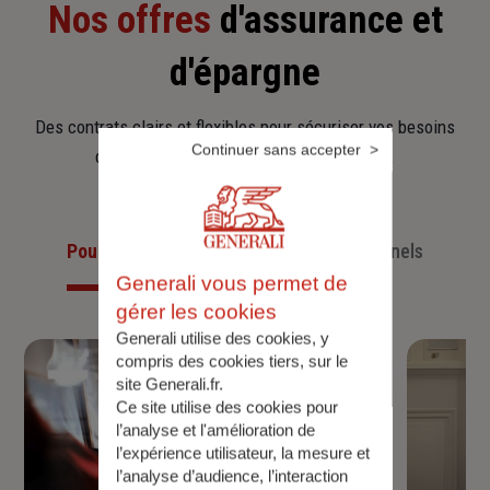
Nos offres
d'assurance et
d'épargne
Des contrats clairs et flexibles pour sécuriser vos besoins
Continuer sans accepter
d’aujourd’hui et anticiper ceux de demain.
Pour les particuliers
Pour les professionnels
Generali vous permet de
gérer les cookies
Generali utilise des cookies, y
compris des cookies tiers, sur le
site Generali.fr.
Ce site utilise des cookies pour
l’analyse et l'amélioration de
l’expérience utilisateur, la mesure et
l’analyse d’audience, l’interaction