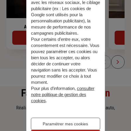
avec les réseaux sociaux, le ciblage
publicitaire (ex :
Les cookies de
Google sont utilisés pour la
personnalisation publicitaire
), la
Assurance de prêt immobilier
mesure de performance de nos
campagnes publicitaires.
Découvrir
Pour certains d’entre eux, votre
consentement est nécessaire. Vous
pouvez paramétrer ces cookies ou
bien tous les accepter, ou alors
décider de continuer votre
navigation sans les accepter. Vous
pourrez modifier ce choix à tout
moment.
Pour plus d’information,
consulter
Faites
une simulation
notre politique de gestion des
cookies
.
Réalisez une simulation tarifaire d'assurance, auto,
habitation, prêt immobilier.
Paramétrer mes cookies