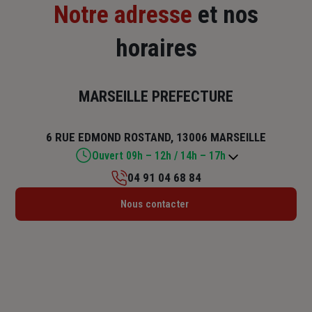
Notre adresse
et nos
horaires
MARSEILLE PREFECTURE
6 RUE EDMOND ROSTAND, 13006 MARSEILLE
Ouvert 09h – 12h / 14h – 17h
04 91 04 68 84
Lundi : 09h – 12h / 14h – 17h
Nous contacter
Mardi : 09h – 12h / 14h – 17h
Mercredi : 09h – 12h / 14h – 17h
Jeudi : 09h – 12h / 14h – 17h
Vendredi : 09h – 12h
Samedi : Fermé
Dimanche : Fermé