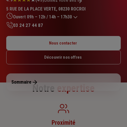
Note
Donnez votre avis
:
5 RUE DE LA PLACE VERTE, 08230 ROCROI
4.9
sur
Ouvert 09h – 12h / 14h – 17h30
5
03 24 27 44 87
étoiles
Lundi : 14h – 17h30
Mardi : 09h – 12h / 14h – 17h30
Nous contacter
Mercredi : 09h – 12h / 14h – 17h30
Jeudi : 09h – 12h / 14h – 17h30
Découvrir nos offres
Vendredi : 09h – 12h / 14h – 17h30
Samedi : Fermé
Dimanche : Fermé
Sommaire
Notre
expertise
Proximité