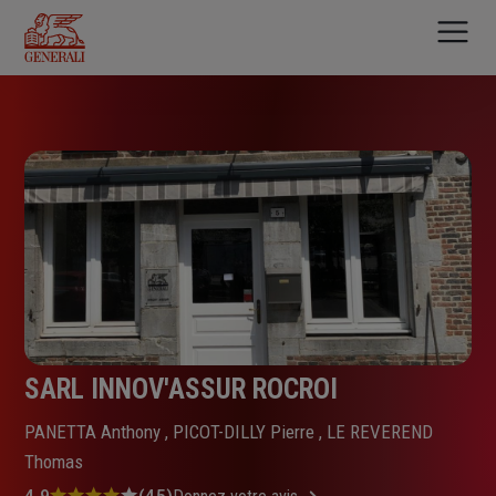
Aller
au
contenu
principal
SARL INNOV'ASSUR ROCROI
PANETTA Anthony , PICOT-DILLY Pierre , LE REVEREND
Thomas
4.9
(45)