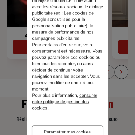
l’analyse d’audience, l’interaction
avec les réseaux sociaux, le ciblage
publicitaire (ex :
Les cookies de
Google sont utilisés pour la
personnalisation publicitaire
), la
mesure de performance de nos
Assurance de prêt immobilier
campagnes publicitaires.
Pour certains d’entre eux, votre
Découvrir
consentement est nécessaire. Vous
pouvez paramétrer ces cookies ou
bien tous les accepter, ou alors
décider de continuer votre
navigation sans les accepter. Vous
pourrez modifier ce choix à tout
moment.
Pour plus d’information,
consulter
Faites
une simulation
notre politique de gestion des
cookies
.
Réalisez une simulation tarifaire d'assurance, auto,
habitation, prêt immobilier.
Paramétrer mes cookies