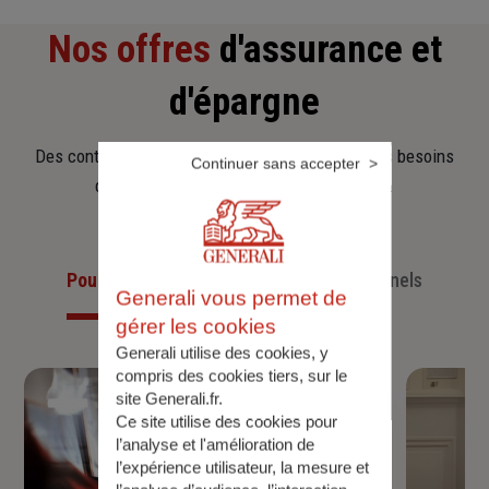
Nos offres
d'assurance et
d'épargne
Des contrats clairs et flexibles pour sécuriser vos besoins
Continuer sans accepter
d’aujourd’hui et anticiper ceux de demain.
Pour les particuliers
Pour les professionnels
Generali vous permet de
gérer les cookies
Generali utilise des cookies, y
compris des cookies tiers, sur le
site Generali.fr.
Ce site utilise des cookies pour
l’analyse et l'amélioration de
l’expérience utilisateur, la mesure et