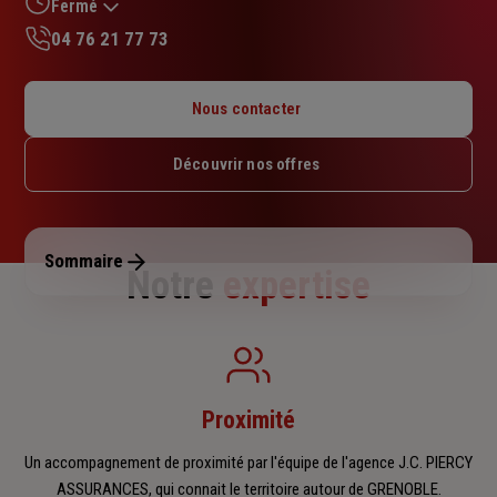
sur
Fermé
5
04 76 21 77 73
étoiles
Lundi : 09h – 12h / 14h – 18h
Mardi : 09h – 12h / 14h – 18h
Nous contacter
Mercredi : 09h – 12h / 14h – 18h
Jeudi : 09h – 12h / 14h – 18h
Découvrir nos offres
Vendredi : 09h – 12h / 14h – 18h
Samedi : Fermé
Dimanche : Fermé
Sommaire
Notre
expertise
Proximité
Un accompagnement de proximité par l'équipe de l'agence J.C. PIERCY
ASSURANCES, qui connait le territoire autour de GRENOBLE.