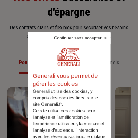
d'épargne
Des contrats clairs et flexibles pour sécuriser vos besoins
d’aujourd’hui et anticiper ceux de demain.
Continuer sans accepter
Pour les particuliers
Pour les professionnels
Generali vous permet de
gérer les cookies
Generali utilise des cookies, y
compris des cookies tiers, sur le
site Generali.fr.
Ce site utilise des cookies pour
l’analyse et l'amélioration de
l’expérience utilisateur, la mesure et
l’analyse d’audience, l’interaction
avec les réseaux sociaux, le ciblage