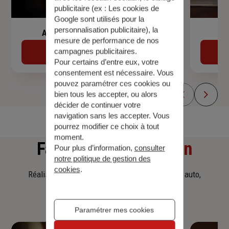
publicitaire (ex :
Les cookies de
Google sont utilisés pour la
personnalisation publicitaire
), la
Assurance de prêt immobilier
mesure de performance de nos
campagnes publicitaires.
Découvrir
Pour certains d’entre eux, votre
consentement est nécessaire. Vous
pouvez paramétrer ces cookies ou
bien tous les accepter, ou alors
décider de continuer votre
navigation sans les accepter. Vous
pourrez modifier ce choix à tout
moment.
Faites
une simulation
Pour plus d’information,
consulter
notre politique de gestion des
cookies
.
Réalisez une simulation tarifaire d'assurance, auto,
habitation, prêt immobilier.
Paramétrer mes cookies