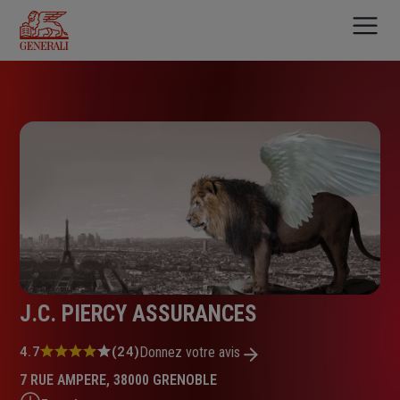
Aller
au
contenu
principal
J.C. PIERCY ASSURANCES
Note
4.7
(24)
Donnez votre avis
:
7 RUE AMPERE, 38000 GRENOBLE
4.7