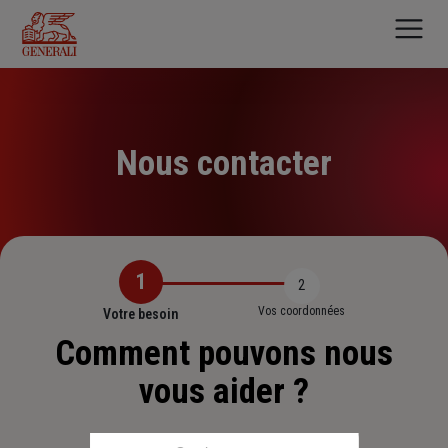
Aller
au
contenu
principal
Nous contacter
1
2
Vos coordonnées
Votre besoin
Comment pouvons nous
vous aider ?