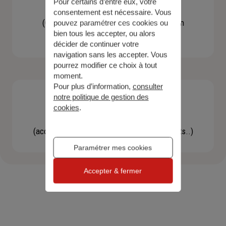
Pour certains d’entre eux, votre
Contacter un agent
consentement est nécessaire. Vous
(Obtenir un devis, une information, faire un
pouvez paramétrer ces cookies ou
bien tous les accepter, ou alors
bilan...)
décider de continuer votre
navigation sans les accepter. Vous
pourrez modifier ce choix à tout
moment.
Pour plus d’information,
consulter
notre politique de gestion des
cookies
.
Effectuer une démarche
(accéder à l'espace client, gérer mes contrats..)
Paramétrer mes cookies
Accepter & fermer