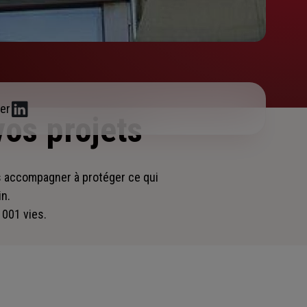
er
vos projets
us accompagner
à protéger ce qui
in.
 001 vies.