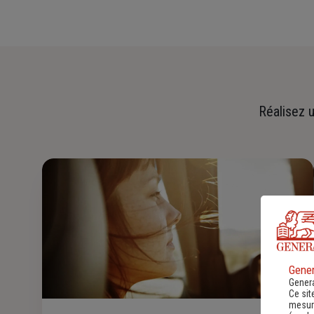
Réalisez u
Gener
Genera
Ce sit
mesure