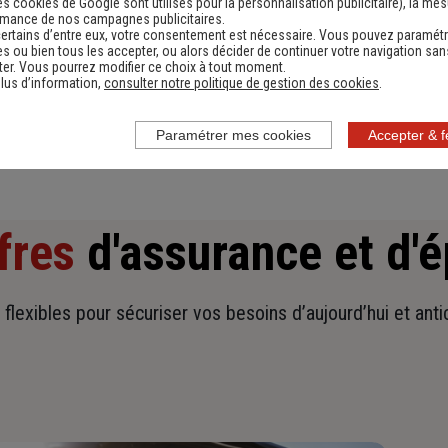
es cookies de Google sont utilisés pour la personnalisation publicitaire
), la me
Devis assurance habitation
D
rmance de nos campagnes publicitaires.
ertains d’entre eux, votre consentement est nécessaire. Vous pouvez paramétr
Obtenir une estimation
s ou bien tous les accepter, ou alors décider de continuer votre navigation san
er. Vous pourrez modifier ce choix à tout moment.
lus d’information,
consulter notre politique de gestion des cookies
.
Paramétrer mes cookies
Accepter & 
fres
d'assurance et d'
t flexibles pour sécuriser vos besoins d’aujourd’hui et ant