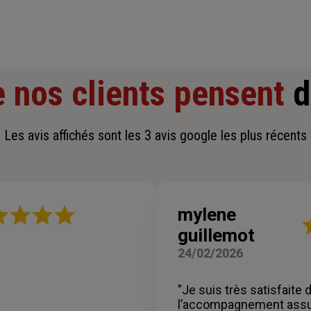
 nos clients pensent
d
Les avis affichés sont les 3 avis google les plus récents
mylene
N
guillemot
:
5
24/02/2026
su
5
ét
"Je suis très satisfaite 
l’accompagnement assu