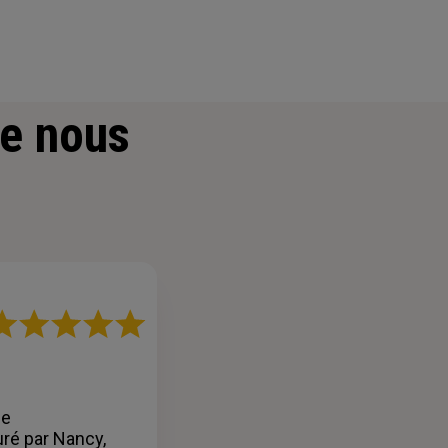
e nous
ote
r
oiles
de
ré par Nancy,