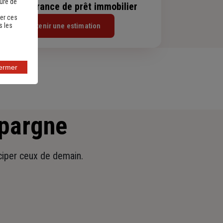
sure de
evis assurance de prêt immobilier
er ces
Obtenir une estimation
s les
fermer
épargne
iciper ceux de demain.