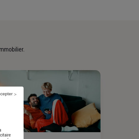
immobilier.
ccepter
a
citaire