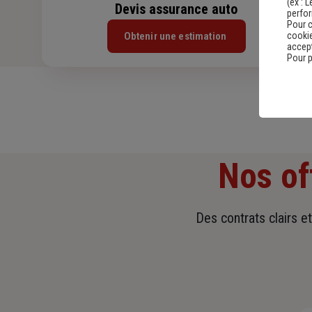
(ex :
L
Devis assurance auto
perfo
Pour c
Obtenir une estimation
cookie
accept
Pour p
Nos of
Des contrats clairs e