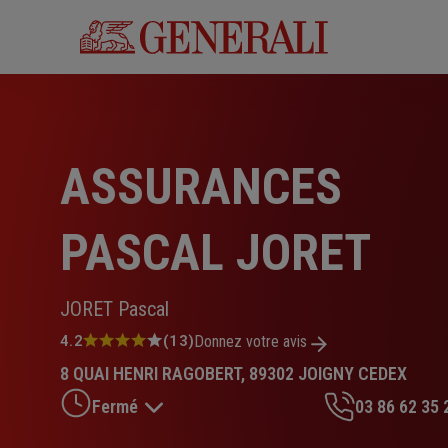
Aller
au
contenu
principal
ASSURANCES
PASCAL JORET
JORET Pascal
Note
4.2
(13)
Donnez votre avis
:
8 QUAI HENRI RAGOBERT, 89302 JOIGNY CEDEX
4.2
sur
Fermé
03 86 62 35 
5
étoiles