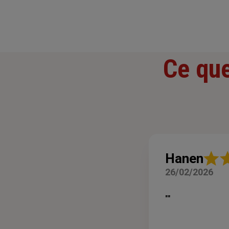
Ce que
Note
Hanen
:
26/02/2026
5
sur
5
""
étoiles