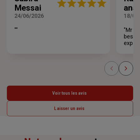
Note
Messai
ana 
:
5
24/06/2026
18/06
sur
5
""
"Mr Le
étoiles
besoin
expliq
Voir tous les avis
Laisser un avis