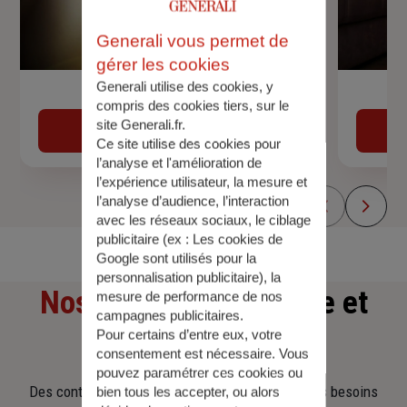
Generali vous permet de
gérer les cookies
Generali utilise des cookies, y
Devis assurance auto
compris des cookies tiers, sur le
site Generali.fr.
Obtenir une estimation
Ce site utilise des cookies pour
l’analyse et l'amélioration de
l’expérience utilisateur, la mesure et
l’analyse d’audience, l’interaction
avec les réseaux sociaux, le ciblage
publicitaire (ex :
Les cookies de
Google sont utilisés pour la
personnalisation publicitaire
), la
Nos offres
d'assurance et
mesure de performance de nos
campagnes publicitaires.
Pour certains d’entre eux, votre
d'épargne
consentement est nécessaire. Vous
pouvez paramétrer ces cookies ou
Des contrats clairs et flexibles pour sécuriser vos besoins
bien tous les accepter, ou alors