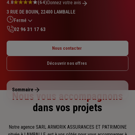
Note
4.8
(64)
Donnez votre avis
:
3 RUE DE BOUIN, 22400 LAMBALLE
4.8
sur
Fermé
5
02 96 31 17 63
étoiles
Lundi : 09h – 12h / 14h – 18h
Mardi : 09h – 12h / 14h – 18h
Nous contacter
Mercredi : Fermé
Jeudi : 09h – 12h / 14h – 18h
Découvrir nos offres
Vendredi : Fermé
Samedi : Fermé
Dimanche : Fermé
Sommaire
Nous vous accompagnons
dans vos projets
Notre agence SARL ARMORIK ASSURANCES ET PATRIMOINE
située à LAMBALLE, est à vos côtés pour vous accompagner
à