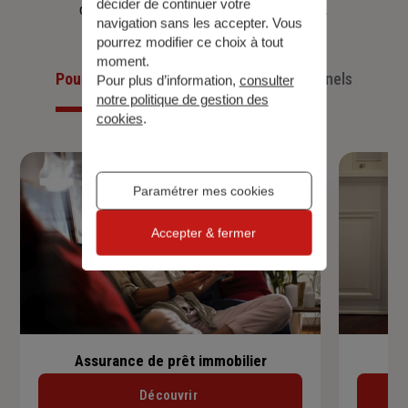
décider de continuer votre
d’aujourd’hui et anticiper ceux de demain.
navigation sans les accepter. Vous
pourrez modifier ce choix à tout
moment.
Pour les particuliers
Pour les professionnels
Pour plus d’information,
consulter
notre politique de gestion des
cookies
.
Paramétrer mes cookies
Accepter & fermer
Assurance de prêt immobilier
Découvrir