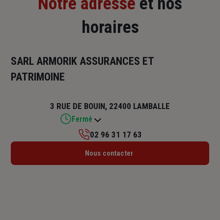
Notre adresse
et nos
horaires
SARL ARMORIK ASSURANCES ET
PATRIMOINE
3 RUE DE BOUIN, 22400 LAMBALLE
Fermé
02 96 31 17 63
Lundi : 09h – 12h / 14h – 18h
Nous contacter
Mardi : 09h – 12h / 14h – 18h
Mercredi : Fermé
Jeudi : 09h – 12h / 14h – 18h
Vendredi : Fermé
Samedi : Fermé