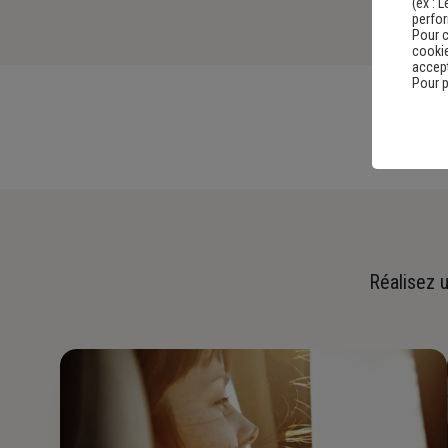
(ex :
L
perfo
Pour c
cookie
accept
Pour p
Réalisez u