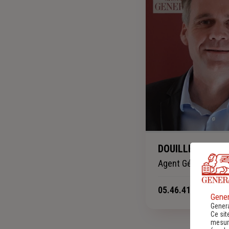
DOUILLET Eric
Agent Général
05.46.41.81.86
-
Gener
Genera
Ce sit
mesure