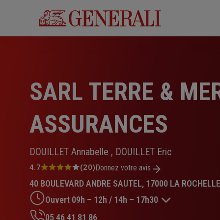
Aller
au
contenu
principal
SARL TERRE & ME
ASSURANCES
DOUILLET Annabelle , DOUILLET Eric
Note
4.7
(20)
Donnez votre avis
:
40 BOULEVARD ANDRE SAUTEL, 17000 LA ROCHELL
4.7
sur
Ouvert 09h – 12h / 14h – 17h30
5
étoiles
05 46 41 81 86