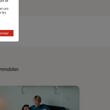
sure de
er ces
s les
fermer
immobilier.