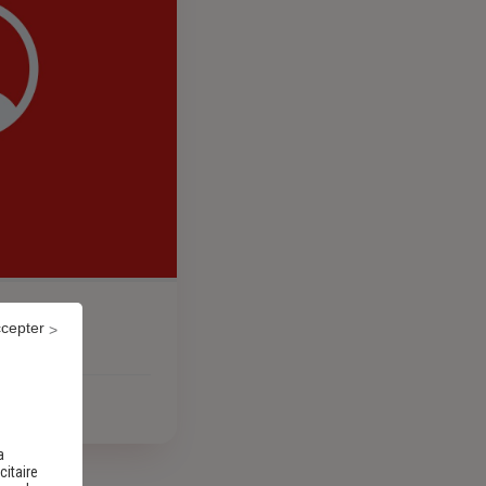
ccepter
a
citaire