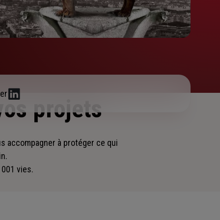
er
vos projets
ous accompagner
à protéger ce qui
in.
 001 vies.