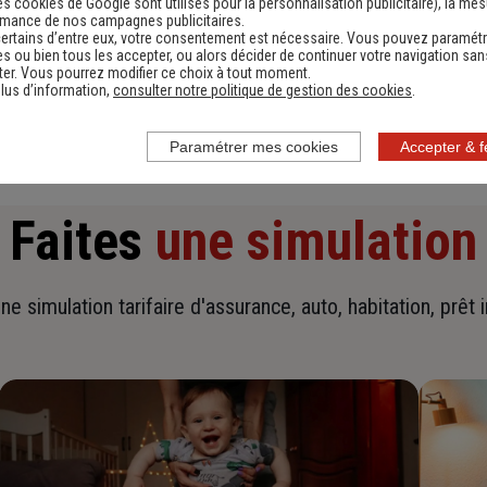
es cookies de Google sont utilisés pour la personnalisation publicitaire
), la me
rmance de nos campagnes publicitaires.
ertains d’entre eux, votre consentement est nécessaire. Vous pouvez paramétr
En savoir plus sur l'agence
s ou bien tous les accepter, ou alors décider de continuer votre navigation san
er. Vous pourrez modifier ce choix à tout moment.
lus d’information,
consulter notre politique de gestion des cookies
.
Paramétrer mes cookies
Accepter & 
Faites
une simulation
ne simulation tarifaire d'assurance, auto, habitation, prêt 