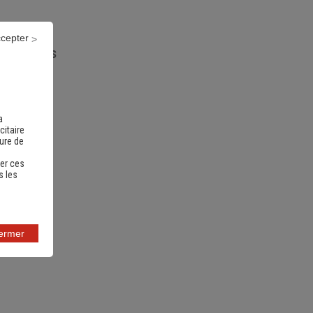
ccepter
nts utiles
a
citaire
sure de
er ces
s les
fermer