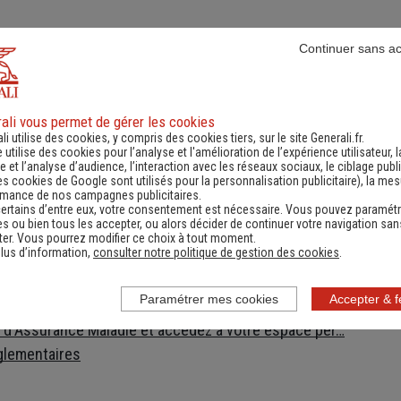
Continuer sans a
es
Numéro de téléphone utiles
Docume
ali vous permet de gérer les cookies
li utilise des cookies, y compris des cookies tiers, sur le site Generali.fr.
e utilise des cookies pour l’analyse et l'amélioration de l’expérience utilisateur, l
t
 et l’analyse d’audience, l’interaction avec les réseaux sociaux, le ciblage publi
es cookies de Google sont utilisés pour la personnalisation publicitaire
), la me
enerali
rmance de nos campagnes publicitaires.
ec votre assureur 24h/24 !
ertains d’entre eux, votre consentement est nécessaire. Vous pouvez paramétr
s ou bien tous les accepter, ou alors décider de continuer votre navigation san
s votre poche !
er. Vous pourrez modifier ce choix à tout moment.
lus d’information,
consulter notre politique de gestion des cookies
.
onsultez la Chambre Syndicale du Déménagement
éclarez votre changement d'adresse
Paramétrer mes cookies
Accepter & 
ecture à laquelle vous adresser pour vos démarches
e d'Assurance Maladie et accédez à votre espace per…
glementaires