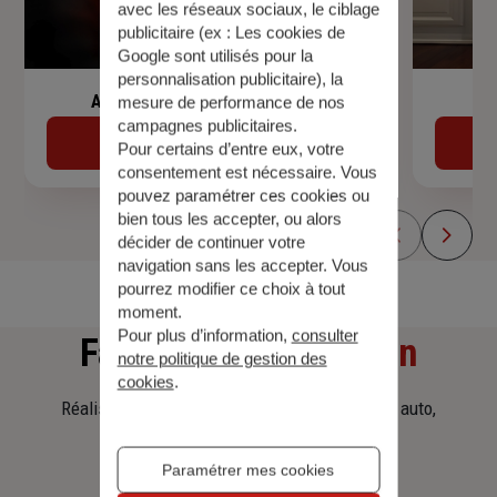
avec les réseaux sociaux, le ciblage
publicitaire (ex :
Les cookies de
Google sont utilisés pour la
personnalisation publicitaire
), la
Assurance de prêt immobilier
mesure de performance de nos
campagnes publicitaires.
Découvrir
Pour certains d’entre eux, votre
consentement est nécessaire. Vous
pouvez paramétrer ces cookies ou
bien tous les accepter, ou alors
décider de continuer votre
navigation sans les accepter. Vous
pourrez modifier ce choix à tout
moment.
Pour plus d’information,
consulter
Faites
une simulation
notre politique de gestion des
cookies
.
Réalisez une simulation tarifaire d'assurance, auto,
habitation, prêt immobilier.
Paramétrer mes cookies