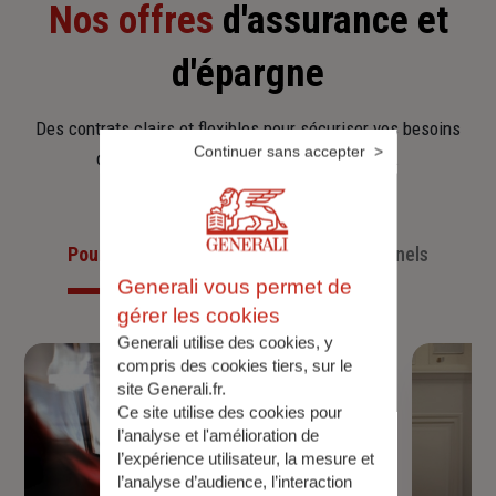
Nos offres
d'assurance et
d'épargne
Des contrats clairs et flexibles pour sécuriser vos besoins
Continuer sans accepter
d’aujourd’hui et anticiper ceux de demain.
Pour les particuliers
Pour les professionnels
Generali vous permet de
gérer les cookies
Generali utilise des cookies, y
compris des cookies tiers, sur le
site Generali.fr.
Ce site utilise des cookies pour
l’analyse et l'amélioration de
l’expérience utilisateur, la mesure et
l’analyse d’audience, l’interaction