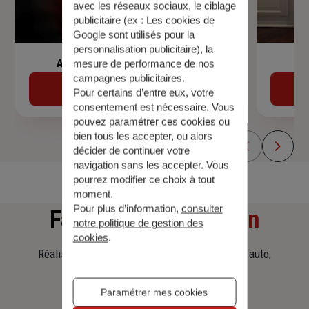
avec les réseaux sociaux, le ciblage
publicitaire (ex :
Les cookies de
Google sont utilisés pour la
personnalisation publicitaire
), la
Assurance de prêt immobilier
mesure de performance de nos
campagnes publicitaires.
Découvrir
Pour certains d’entre eux, votre
consentement est nécessaire. Vous
pouvez paramétrer ces cookies ou
bien tous les accepter, ou alors
décider de continuer votre
navigation sans les accepter. Vous
pourrez modifier ce choix à tout
moment.
Pour plus d’information,
consulter
Faites
une simulation
notre politique de gestion des
cookies
.
Réalisez une simulation tarifaire d'assurance, auto,
habitation, prêt immobilier.
Paramétrer mes cookies