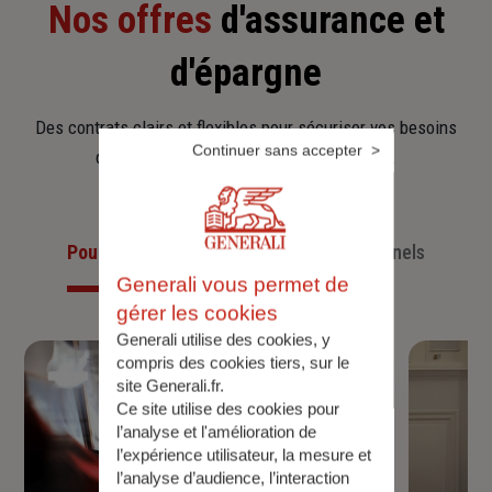
Nos offres
d'assurance et
d'épargne
Des contrats clairs et flexibles pour sécuriser vos besoins
Continuer sans accepter
d’aujourd’hui et anticiper ceux de demain.
Pour les particuliers
Pour les professionnels
Generali vous permet de
gérer les cookies
Generali utilise des cookies, y
compris des cookies tiers, sur le
site Generali.fr.
Ce site utilise des cookies pour
l’analyse et l'amélioration de
l’expérience utilisateur, la mesure et
l’analyse d’audience, l’interaction