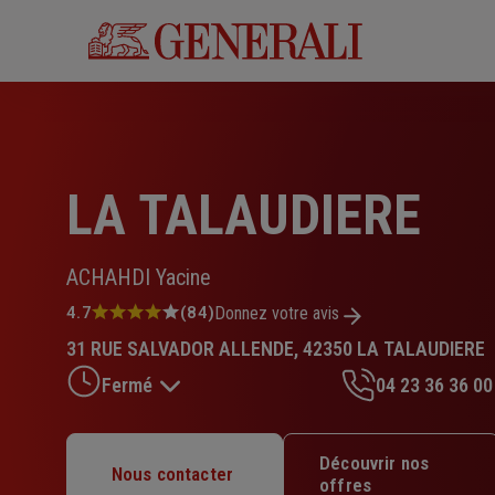
Aller
au
contenu
principal
LA TALAUDIERE
ACHAHDI Yacine
Note
4.7
(84)
Donnez votre avis
:
31 RUE SALVADOR ALLENDE, 42350 LA TALAUDIERE
4.7
sur
Fermé
04 23 36 36 00
5
étoiles
Lundi : Fermé
Découvrir nos
Nous contacter
Mardi : 09h – 12h / 14h – 17h
offres