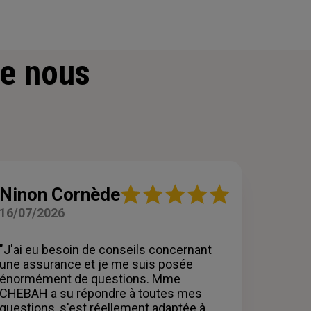
e nous
Note
Ninon Cornède
:
16/07/2026
5
sur
5
"J'ai eu besoin de conseils concernant
étoiles
une assurance et je me suis posée
énormément de questions. Mme
CHEBAH a su répondre à toutes mes
questions, s'est réellement adaptée à