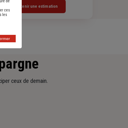
sure de
Obtenir une estimation
er ces
s les
fermer
épargne
iciper ceux de demain.