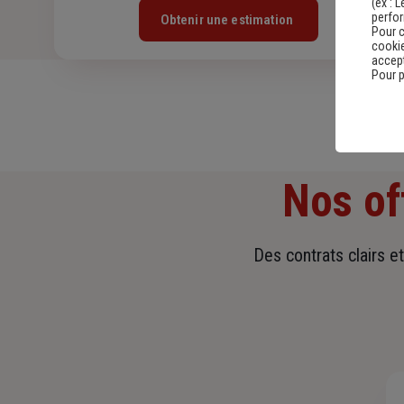
(ex :
L
perfo
Obtenir une estimation
Pour c
cookie
accept
Pour p
Nos of
Des contrats clairs e