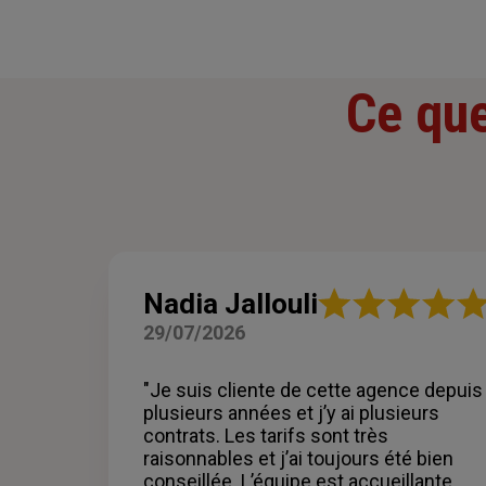
Ce que
Note
Nadia Jallouli
:
29/07/2026
5
sur
5
"Je suis cliente de cette agence depuis
étoiles
plusieurs années et j’y ai plusieurs
contrats. Les tarifs sont très
raisonnables et j’ai toujours été bien
conseillée. L’équipe est accueillante,