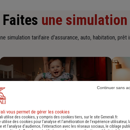
Faites
une simulation
ne simulation tarifaire d'assurance, auto, habitation, prêt 
Continuer sans a
ali vous permet de gérer les cookies
li utilise des cookies, y compris des cookies tiers, sur le site Generali.fr.
e utilise des cookies pour l’analyse et l'amélioration de l’expérience utilisateur, l
Devis assurance habitation
D
 et l’analyse d’audience, l’interaction avec les réseaux sociaux, le ciblage publi