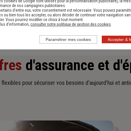
es cookies de Google sont utilisés pour la personnalisation publicitaire
), la me
rmance de nos campagnes publicitaires.
Obtenir une estimation
ertains d’entre eux, votre consentement est nécessaire. Vous pouvez paramétr
s ou bien tous les accepter, ou alors décider de continuer votre navigation san
er. Vous pourrez modifier ce choix à tout moment.
lus d’information,
consulter notre politique de gestion des cookies
.
Paramétrer mes cookies
Accepter & 
fres
d'assurance et d'
t flexibles pour sécuriser vos besoins d’aujourd’hui et ant