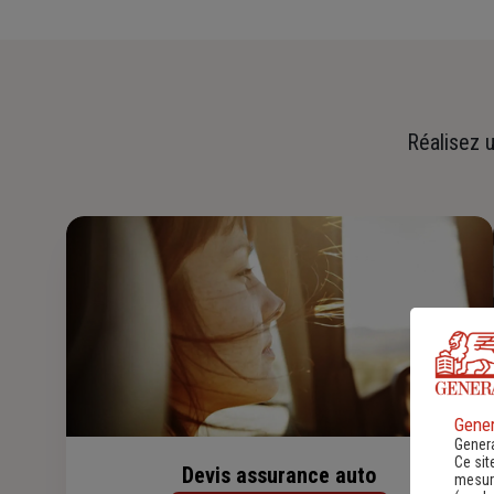
Réalisez u
Gener
Genera
Ce sit
Devis assurance auto
mesure