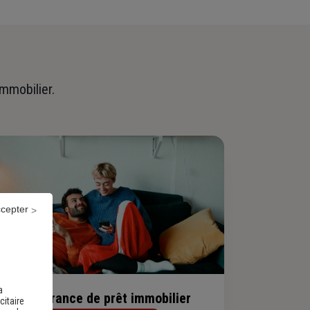
immobilier.
ccepter
a
evis assurance de prêt immobilier
citaire