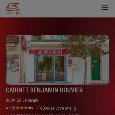
Aller
au
contenu
principal
CABINET BENJAMIN BOUVIER
BOUVIER Benjamin
Note
4.9
(123)
Donnez votre avis
: