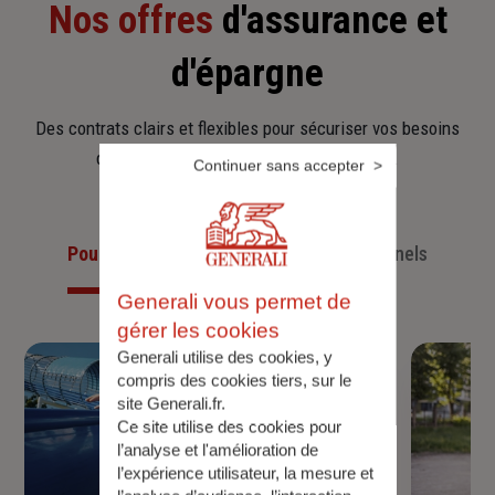
Nos offres
d'assurance et
d'épargne
Des contrats clairs et flexibles pour sécuriser vos besoins
d’aujourd’hui et anticiper ceux de demain.
Continuer sans accepter
Pour les particuliers
Pour les professionnels
Generali vous permet de
gérer les cookies
Generali utilise des cookies, y
compris des cookies tiers, sur le
site Generali.fr.
Ce site utilise des cookies pour
l’analyse et l'amélioration de
l’expérience utilisateur, la mesure et