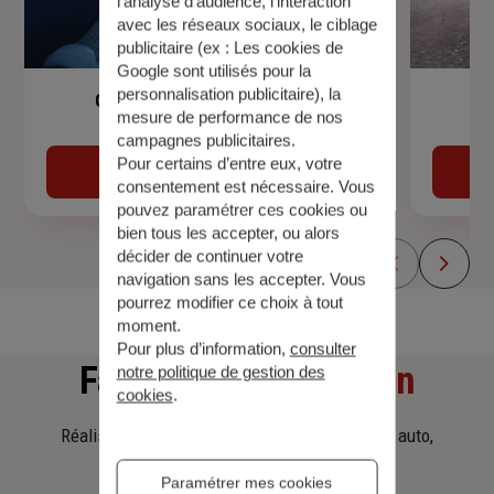
l’analyse d’audience, l’interaction
avec les réseaux sociaux, le ciblage
publicitaire (ex :
Les cookies de
Google sont utilisés pour la
personnalisation publicitaire
), la
Garantie Accidents de la Vie
mesure de performance de nos
campagnes publicitaires.
Pour certains d’entre eux, votre
Découvrir
consentement est nécessaire. Vous
pouvez paramétrer ces cookies ou
bien tous les accepter, ou alors
décider de continuer votre
navigation sans les accepter. Vous
pourrez modifier ce choix à tout
moment.
Pour plus d’information,
consulter
Faites
une simulation
notre politique de gestion des
cookies
.
Réalisez une simulation tarifaire d'assurance, auto,
habitation, prêt immobilier.
Paramétrer mes cookies