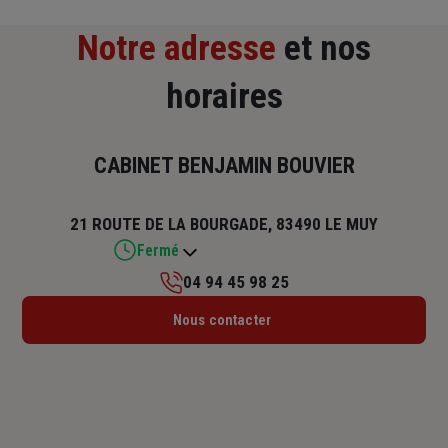
Notre adresse
et nos
horaires
CABINET BENJAMIN BOUVIER
21 ROUTE DE LA BOURGADE, 83490 LE MUY
Fermé
04 94 45 98 25
Lundi : 08h – 12h / 14h – 17h
Nous contacter
Mardi : 08h – 12h / 14h – 17h
Mercredi : 08h – 12h / 14h – 17h
Jeudi : 08h – 12h / 14h – 17h
Vendredi : 08h – 12h / 14h – 17h
Samedi : Fermé