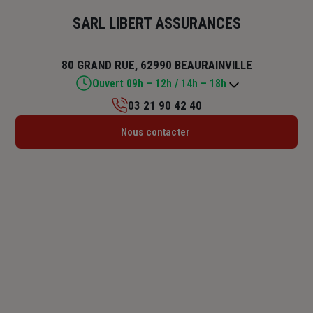
SARL LIBERT ASSURANCES
80 GRAND RUE, 62990 BEAURAINVILLE
Ouvert 09h – 12h / 14h – 18h
03 21 90 42 40
Lundi : Fermé
Nous contacter
Mardi : 09h – 12h / 14h – 18h
Mercredi : 09h – 12h / 14h – 18h
Jeudi : 09h – 12h / 14h – 18h
Vendredi : 09h – 12h / 14h – 18h
Samedi : Fermé
Dimanche : Fermé