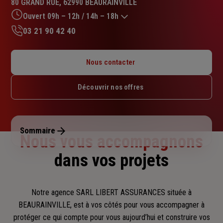
80 GRAND RUE, 62990 BEAURAINVILLE
4.6
sur
Ouvert 09h – 12h / 14h – 18h
5
03 21 90 42 40
étoiles
Lundi : Fermé
Mardi : 09h – 12h / 14h – 18h
Nous contacter
Mercredi : 09h – 12h / 14h – 18h
Jeudi : 09h – 12h / 14h – 18h
Découvrir nos offres
Vendredi : 09h – 12h / 14h – 18h
Samedi : Fermé
Dimanche : Fermé
Sommaire
Nous vous accompagnons
dans vos projets
Notre agence SARL LIBERT ASSURANCES située à
BEAURAINVILLE, est à vos côtés pour vous accompagner
à
protéger ce qui compte pour vous aujourd’hui et construire vos