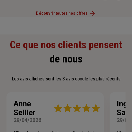
Découvrir toutes nos offres
Ce que nos clients pensent
de nous
Les avis affichés sont les 3 avis google les plus récents
Anne
Ingr
Note
Sellier
San
:
5
29/04/2026
29/04
sur
5