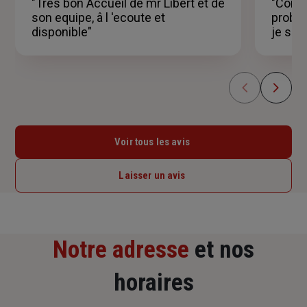
"Tres bon Accueil de mr Libert et de
"Conse
étoiles
son equipe, â l 'ecoute et
probl
disponible"
je sui
Voir tous les avis
Laisser un avis
Notre adresse
et nos
horaires