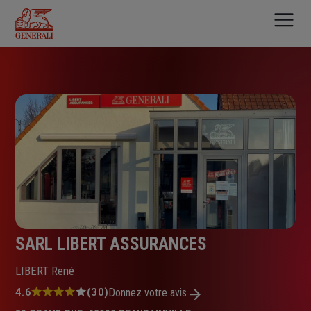
Aller
au
contenu
principal
SARL LIBERT ASSURANCES
LIBERT René
Note
4.6
(30)
Donnez votre avis
: