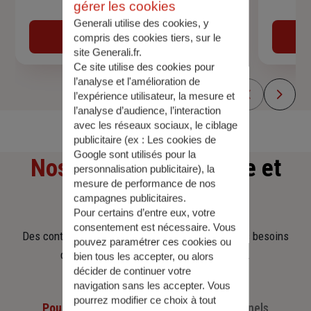
gérer les cookies
Devis assurance auto
Generali utilise des cookies, y
Obtenir une estimation
compris des cookies tiers, sur le
site Generali.fr.
Ce site utilise des cookies pour
l’analyse et l'amélioration de
l’expérience utilisateur, la mesure et
l’analyse d’audience, l’interaction
avec les réseaux sociaux, le ciblage
publicitaire (ex :
Les cookies de
Google sont utilisés pour la
Nos offres
d'assurance et
personnalisation publicitaire
), la
mesure de performance de nos
d'épargne
campagnes publicitaires.
Pour certains d’entre eux, votre
consentement est nécessaire. Vous
Des contrats clairs et flexibles pour sécuriser vos besoins
pouvez paramétrer ces cookies ou
d’aujourd’hui et anticiper ceux de demain.
bien tous les accepter, ou alors
décider de continuer votre
navigation sans les accepter. Vous
pourrez modifier ce choix à tout
Pour les particuliers
Pour les professionnels