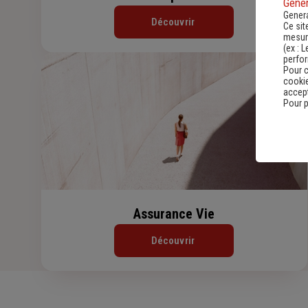
Gener
Genera
Découvrir
Ce sit
mesure
(ex :
L
perfo
Pour c
cookie
accept
Pour p
Assurance Vie
Découvrir