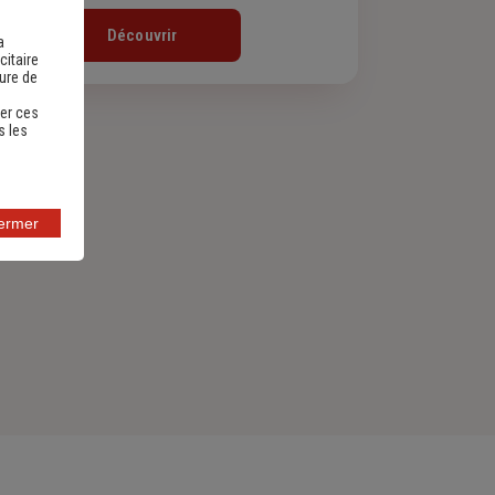
Découvrir
a
citaire
sure de
er ces
s les
fermer