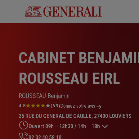
Aller
au
contenu
principal
CABINET BENJAMI
ROUSSEAU EIRL
ROUSSEAU Benjamin
Note
4.8
(69)
Donnez votre avis
:
25 RUE DU GENERAL DE GAULLE, 27400 LOUVIERS
4.8
sur
Ouvert 09h – 12h30 / 14h – 18h
5
étoiles
02 32 40 58 10