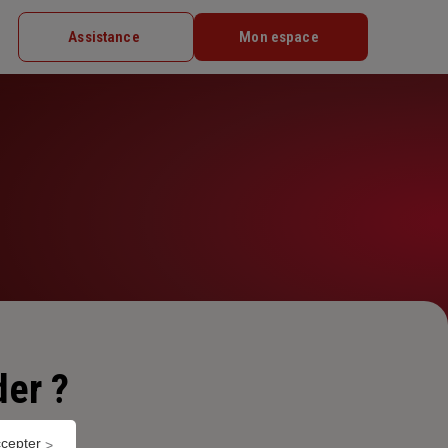
Assistance
Mon espace
er ?
ccepter