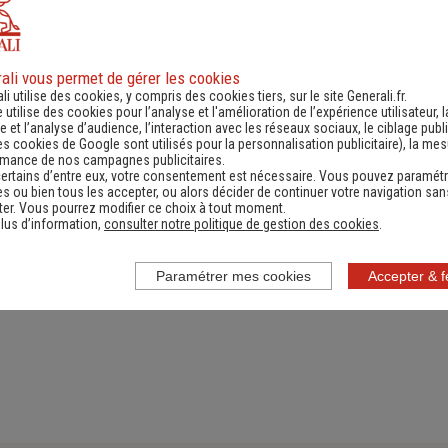
ali vous permet de gérer les cookies
ande d'information
Contacter un ag
li utilise des cookies, y compris des cookies tiers, sur le site Generali.fr.
e utilise des cookies pour l’analyse et l'amélioration de l’expérience utilisateur, l
ernant une actualité,
(Obtenir un devis,
 et l’analyse d’audience, l’interaction avec les réseaux sociaux, le ciblage publi
es cookies de Google sont utilisés pour la personnalisation publicitaire
), la me
e réglementation...)
information, faire un bi
rmance de nos campagnes publicitaires.
ertains d’entre eux, votre consentement est nécessaire. Vous pouvez paramétr
s ou bien tous les accepter, ou alors décider de continuer votre navigation san
er. Vous pourrez modifier ce choix à tout moment.
lus d’information,
consulter notre politique de gestion des cookies
.
Paramétrer mes cookies
Accepter & 