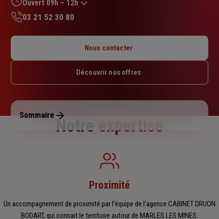
sur
Ouvert 09h – 12h
5
03 21 52 30 80
étoiles
Lundi : Fermé
Mardi : 09h – 12h / 14h – 18h
Nous contacter
Mercredi : 09h – 12h / 14h – 18h
Jeudi : 09h – 12h / 14h – 18h
Découvrir nos offres
Vendredi : 09h – 12h / 14h – 18h
Samedi : 09h – 12h
Dimanche : Fermé
Sommaire
Notre
expertise
Proximité
Un accompagnement de proximité par l'équipe de l'agence CABINET DRUON
BODART, qui connait le territoire autour de MARLES LES MINES.