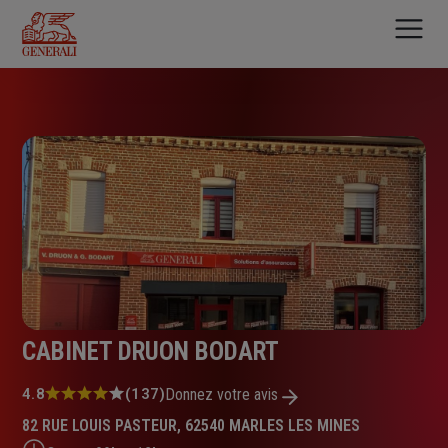
Aller
au
contenu
principal
CABINET DRUON BODART
Note
4.8
(137)
Donnez votre avis
:
82 RUE LOUIS PASTEUR, 62540 MARLES LES MINES
4.8