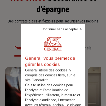
d'épargne
Des contrats clairs et flexibles pour sécuriser vos besoins
d’aujourd’hui et anticiper ceux de demain.
Continuer sans accepter
Pour les particuliers
Pour les professionnels
Generali vous permet de
gérer les cookies
Generali utilise des cookies, y
compris des cookies tiers, sur le
site Generali.fr.
Ce site utilise des cookies pour
l’analyse et l'amélioration de
l’expérience utilisateur, la mesure et
l’analyse d’audience, l’interaction
avec les réseaux sociaux, le ciblage