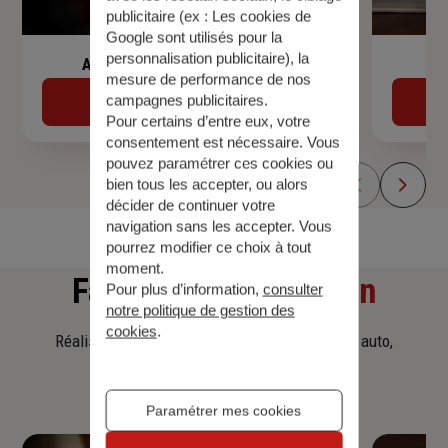
publicitaire (ex :
Les cookies de
Google sont utilisés pour la
personnalisation publicitaire
), la
Assurance de prêt immobilier
mesure de performance de nos
campagnes publicitaires.
Découvrir
Pour certains d’entre eux, votre
consentement est nécessaire. Vous
pouvez paramétrer ces cookies ou
bien tous les accepter, ou alors
décider de continuer votre
navigation sans les accepter. Vous
pourrez modifier ce choix à tout
moment.
Faites
une simulation
Pour plus d’information,
consulter
notre politique de gestion des
cookies
.
Réalisez une simulation tarifaire d'assurance, auto,
habitation, prêt immobilier.
Paramétrer mes cookies