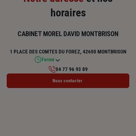
horaires
CABINET MOREL DAVID MONTBRISON
1 PLACE DES COMTES DU FOREZ, 42600 MONTBRISON
Fermé
04 77 96 93 89
Lundi : 09h – 12h / 14h – 18h
Nous contacter
Mardi : 09h – 12h / 14h – 18h
Mercredi : 09h – 12h / 14h – 18h
Jeudi : 09h – 12h / 14h – 18h
Vendredi : 09h – 12h / 14h – 18h
Samedi : 09h – 12h
Dimanche : Fermé