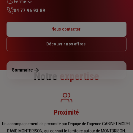
sur
Fermé
5
04 77 96 93 89
étoiles
Lundi : 09h – 12h / 14h – 18h
Mardi : 09h – 12h / 14h – 18h
Nous contacter
Mercredi : 09h – 12h / 14h – 18h
Jeudi : 09h – 12h / 14h – 18h
Découvrir nos offres
Vendredi : 09h – 12h / 14h – 18h
Samedi : 09h – 12h
Dimanche : Fermé
Sommaire
Notre
expertise
Proximité
Un accompagnement de proximité par l'équipe de l'agence CABINET MOREL
DAVID MONTBRISON, qui connait le territoire autour de MONTBRISON.