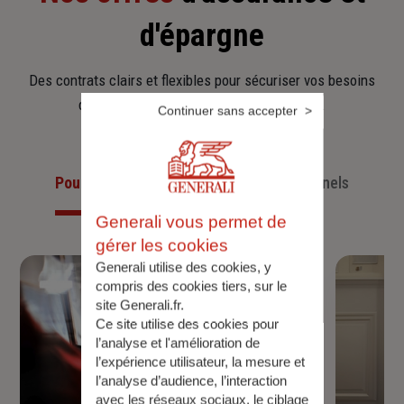
d'épargne
Des contrats clairs et flexibles pour sécuriser vos besoins
d’aujourd’hui et anticiper ceux de demain.
Continuer sans accepter
Pour les particuliers
Pour les professionnels
Generali vous permet de
gérer les cookies
Generali utilise des cookies, y
compris des cookies tiers, sur le
site Generali.fr.
Ce site utilise des cookies pour
l’analyse et l'amélioration de
l’expérience utilisateur, la mesure et
l’analyse d’audience, l’interaction
avec les réseaux sociaux, le ciblage