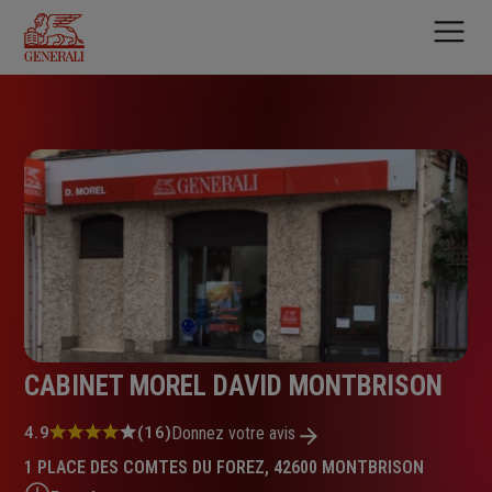
Aller
au
contenu
principal
CABINET MOREL DAVID MONTBRISON
Note
4.9
(16)
Donnez votre avis
:
1 PLACE DES COMTES DU FOREZ, 42600 MONTBRISON
4.9