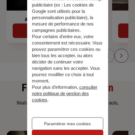
publicitaire (ex :
Les cookies de
Google sont utilisés pour la
personnalisation publicitaire
), la
Assurance de prêt immobilier
mesure de performance de nos
campagnes publicitaires.
Découvrir
Pour certains d’entre eux, votre
consentement est nécessaire. Vous
pouvez paramétrer ces cookies ou
bien tous les accepter, ou alors
décider de continuer votre
navigation sans les accepter. Vous
pourrez modifier ce choix à tout
moment.
Faites
une simulation
Pour plus d’information,
consulter
notre politique de gestion des
cookies
.
Réalisez une simulation tarifaire d'assurance, auto,
habitation, prêt immobilier.
Paramétrer mes cookies