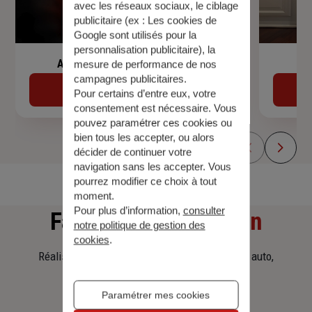
avec les réseaux sociaux, le ciblage
publicitaire (ex :
Les cookies de
Google sont utilisés pour la
personnalisation publicitaire
), la
Assurance de prêt immobilier
mesure de performance de nos
campagnes publicitaires.
Découvrir
Pour certains d’entre eux, votre
consentement est nécessaire. Vous
pouvez paramétrer ces cookies ou
bien tous les accepter, ou alors
décider de continuer votre
navigation sans les accepter. Vous
pourrez modifier ce choix à tout
moment.
Pour plus d’information,
consulter
Faites
une simulation
notre politique de gestion des
cookies
.
Réalisez une simulation tarifaire d'assurance, auto,
habitation, prêt immobilier.
Paramétrer mes cookies