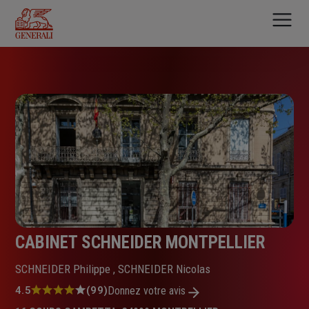
Aller
au
contenu
principal
CABINET SCHNEIDER MONTPELLIER
SCHNEIDER Philippe , SCHNEIDER Nicolas
Note
4.5
(99)
Donnez votre avis
: