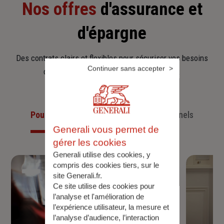
Nos offres
d'assurance et
d'épargne
Des contrats clairs et flexibles pour sécuriser vos besoins
Continuer sans accepter
d’aujourd’hui et anticiper ceux de demain.
Pour les particuliers
Pour les professionnels
Generali vous permet de
gérer les cookies
Generali utilise des cookies, y
compris des cookies tiers, sur le
site Generali.fr.
Ce site utilise des cookies pour
l’analyse et l'amélioration de
l’expérience utilisateur, la mesure et
l’analyse d’audience, l’interaction