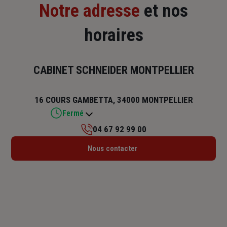
Notre adresse
et nos
horaires
CABINET SCHNEIDER MONTPELLIER
16 COURS GAMBETTA, 34000 MONTPELLIER
Fermé
04 67 92 99 00
Lundi : 08h30 – 12h30 / 14h – 18h
Nous contacter
Mardi : 08h30 – 12h30 / 14h – 18h
Mercredi : 08h30 – 12h30 / 14h – 18h
Jeudi : 08h30 – 12h30 / 14h – 18h
Vendredi : 08h30 – 12h30 / 14h – 18h
Samedi : Fermé
Dimanche : Fermé