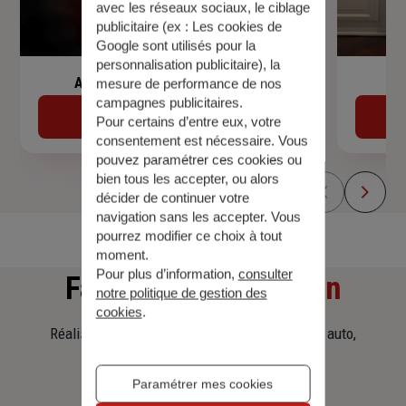
avec les réseaux sociaux, le ciblage
publicitaire (ex :
Les cookies de
Google sont utilisés pour la
personnalisation publicitaire
), la
Assurance de prêt immobilier
mesure de performance de nos
campagnes publicitaires.
Découvrir
Pour certains d’entre eux, votre
consentement est nécessaire. Vous
pouvez paramétrer ces cookies ou
bien tous les accepter, ou alors
décider de continuer votre
navigation sans les accepter. Vous
pourrez modifier ce choix à tout
moment.
Pour plus d’information,
consulter
Faites
une simulation
notre politique de gestion des
cookies
.
Réalisez une simulation tarifaire d'assurance, auto,
habitation, prêt immobilier.
Paramétrer mes cookies