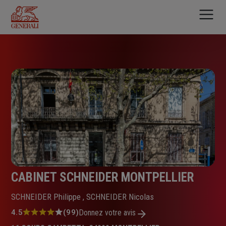
Aller
au
contenu
principal
CABINET SCHNEIDER MONTPELLIER
SCHNEIDER Philippe , SCHNEIDER Nicolas
Note
4.5
(99)
Donnez votre avis
: