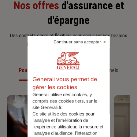
Nos offres
d'assurance et
d'épargne
Des contrats clairs et flexibles pour sécuriser vos besoins
Continuer sans accepter
d’aujourd’hui et anticiper ceux de demain.
Pour les particuliers
Pour les professionnels
Generali vous permet de
gérer les cookies
Generali utilise des cookies, y
compris des cookies tiers, sur le
site Generali.fr.
Ce site utilise des cookies pour
l’analyse et l'amélioration de
l’expérience utilisateur, la mesure et
l’analyse d’audience, l’interaction