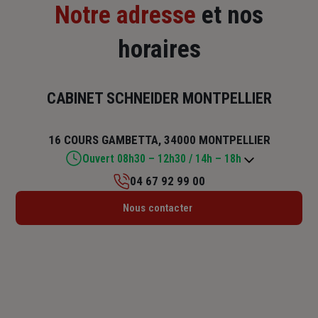
Notre adresse
et nos
horaires
CABINET SCHNEIDER MONTPELLIER
16 COURS GAMBETTA, 34000 MONTPELLIER
Ouvert 08h30 – 12h30 / 14h – 18h
04 67 92 99 00
Lundi : 08h30 – 12h30 / 14h – 18h
Nous contacter
Mardi : 08h30 – 12h30 / 14h – 18h
Mercredi : 08h30 – 12h30 / 14h – 18h
Jeudi : 08h30 – 12h30 / 14h – 18h
Vendredi : 08h30 – 12h30 / 14h – 18h
Samedi : Fermé
Dimanche : Fermé