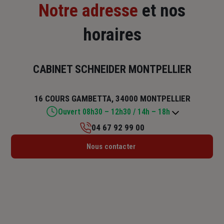
Notre adresse
et nos
horaires
CABINET SCHNEIDER MONTPELLIER
16 COURS GAMBETTA, 34000 MONTPELLIER
Ouvert 08h30 – 12h30 / 14h – 18h
04 67 92 99 00
Lundi : 08h30 – 12h30 / 14h – 18h
Nous contacter
Mardi : 08h30 – 12h30 / 14h – 18h
Mercredi : 08h30 – 12h30 / 14h – 18h
Jeudi : 08h30 – 12h30 / 14h – 18h
Vendredi : 08h30 – 12h30 / 14h – 18h
Samedi : Fermé
Dimanche : Fermé