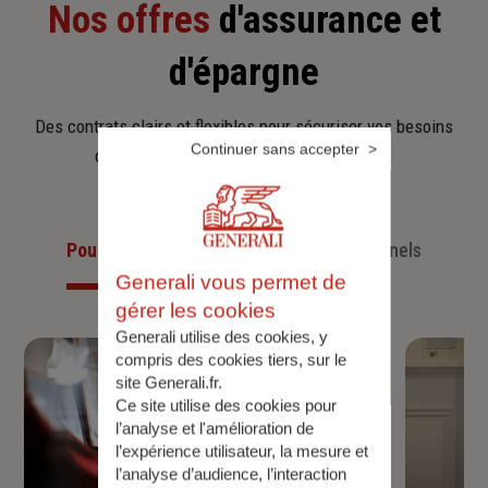
Nos offres
d'assurance et
d'épargne
Des contrats clairs et flexibles pour sécuriser vos besoins
Continuer sans accepter
d’aujourd’hui et anticiper ceux de demain.
Pour les particuliers
Pour les professionnels
Generali vous permet de
gérer les cookies
Generali utilise des cookies, y
compris des cookies tiers, sur le
site Generali.fr.
Ce site utilise des cookies pour
l’analyse et l'amélioration de
l’expérience utilisateur, la mesure et
l’analyse d’audience, l’interaction