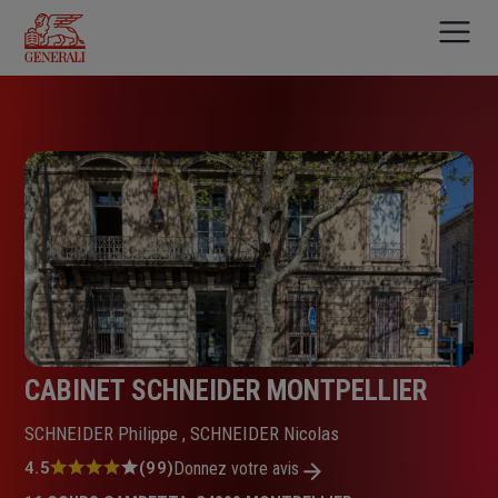
Aller
au
contenu
principal
CABINET SCHNEIDER MONTPELLIER
SCHNEIDER Philippe , SCHNEIDER Nicolas
Note
4.5
(99)
Donnez votre avis
: