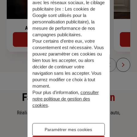
avec les réseaux sociaux, le ciblage
publicitaire (ex :
Les cookies de
Google sont utilisés pour la
personnalisation publicitaire
), la
Assurance de prêt immobilier
mesure de performance de nos
campagnes publicitaires.
Découvrir
Pour certains d’entre eux, votre
consentement est nécessaire. Vous
pouvez paramétrer ces cookies ou
bien tous les accepter, ou alors
décider de continuer votre
navigation sans les accepter. Vous
pourrez modifier ce choix à tout
moment.
Pour plus d’information,
consulter
Faites
une simulation
notre politique de gestion des
cookies
.
Réalisez une simulation tarifaire d'assurance, auto,
habitation, prêt immobilier.
Paramétrer mes cookies