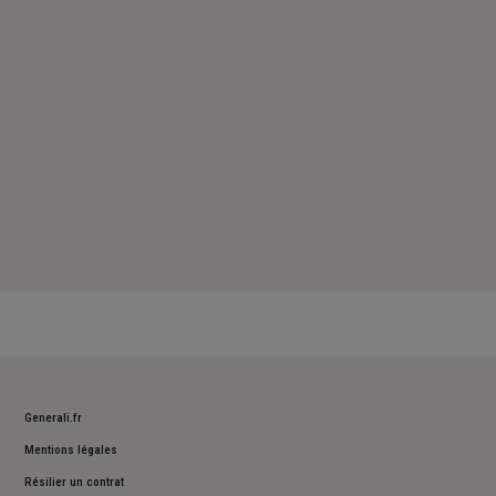
Samedi : Fermé
Dimanche : Fermé
Generali.fr
Mentions légales
Résilier un contrat