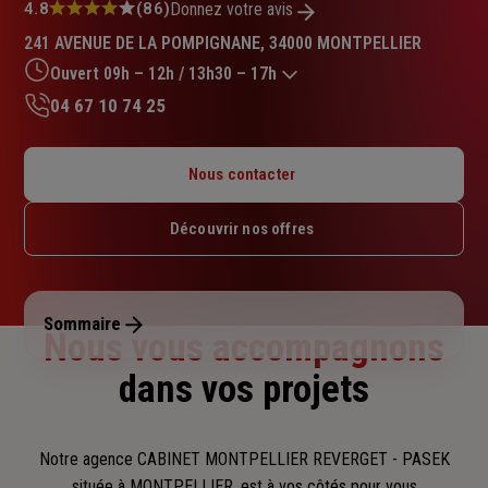
Note
4.8
(86)
Donnez votre avis
:
241 AVENUE DE LA POMPIGNANE, 34000 MONTPELLIER
4.8
sur
Ouvert 09h – 12h / 13h30 – 17h
5
04 67 10 74 25
étoiles
Lundi : 09h – 12h / 13h30 – 17h30
Mardi : 09h – 12h / 13h30 – 17h30
Nous contacter
Mercredi : 09h – 12h / 13h30 – 17h30
Jeudi : 09h – 12h / 13h30 – 17h30
Découvrir nos offres
Vendredi : 09h – 12h / 13h30 – 17h
Samedi : Fermé
Dimanche : Fermé
Sommaire
Nous vous accompagnons
dans vos projets
Notre agence CABINET MONTPELLIER REVERGET - PASEK
située à MONTPELLIER, est à vos côtés pour vous