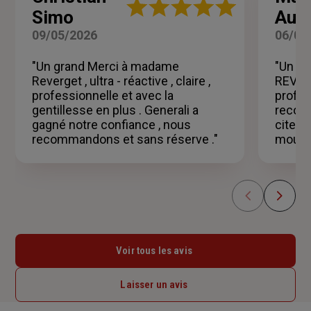
Note
Simo
Audi
:
5
09/05/2026
06/05
sur
5
"Un grand Merci à madame
"Un g
étoiles
Reverget , ultra - réactive , claire ,
REVERG
professionnelle et avec la
profes
gentillesse en plus . Generali a
recom
gagné notre confiance , nous
citer 
recommandons et sans réserve ."
mous ,
Voir tous les avis
Laisser un avis