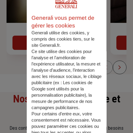
Generali vous permet de
gérer les cookies
Devis assurance auto
Generali utilise des cookies, y
compris des cookies tiers, sur le
Obtenir une estimation
site Generali.fr.
Ce site utilise des cookies pour
l’analyse et l'amélioration de
l’expérience utilisateur, la mesure et
l’analyse d’audience, l’interaction
avec les réseaux sociaux, le ciblage
publicitaire (ex :
Les cookies de
Google sont utilisés pour la
personnalisation publicitaire
), la
Nos offres
d'assurance et
mesure de performance de nos
campagnes publicitaires.
d'épargne
Pour certains d’entre eux, votre
consentement est nécessaire. Vous
pouvez paramétrer ces cookies ou
Des contrats clairs et flexibles pour sécuriser vos besoins
bien tous les accepter, ou alors