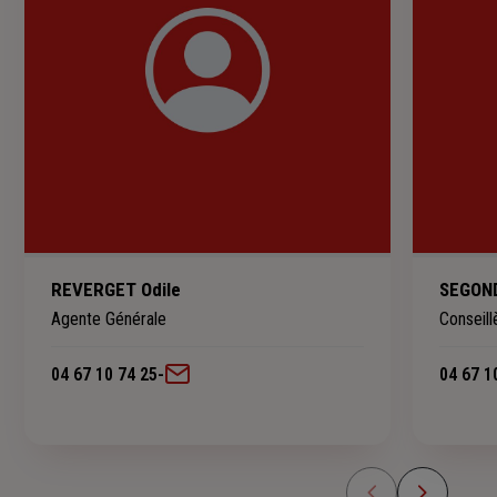
REVERGET Odile
SEGOND
Agente Générale
Conseill
04 67 10 74 25
-
04 67 1