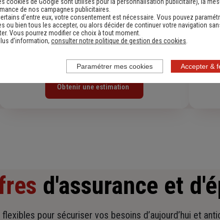
es cookies de Google sont utilisés pour la personnalisation publicitaire
), la me
rmance de nos campagnes publicitaires.
ertains d’entre eux, votre consentement est nécessaire. Vous pouvez paramétr
s ou bien tous les accepter, ou alors décider de continuer votre navigation san
er. Vous pourrez modifier ce choix à tout moment.
lus d’information,
consulter notre politique de gestion des cookies
.
Devis assurance habitation
D
Paramétrer mes cookies
Accepter & 
Obtenir une estimation
fres
d'assurance et d'
t flexibles pour sécuriser vos besoins d’aujourd’hui et ant