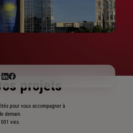
r
vos projets
côtés pour vous accompagner
à
 de demain.
 001 vies.