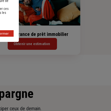
sure de
er ces
s les
evis assurance de prêt immobilier
fermer
Obtenir une estimation
épargne
iciper ceux de demain.