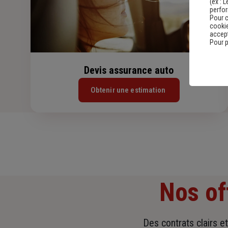
(ex :
L
perfo
Pour c
cookie
accept
Pour p
Devis assurance auto
Obtenir une estimation
Nos of
Des contrats clairs e