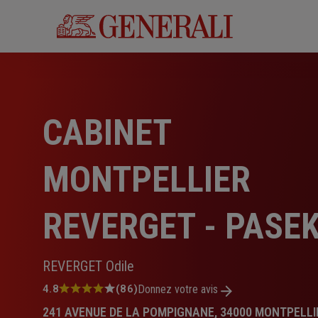
Aller
au
contenu
principal
CABINET
MONTPELLIER
REVERGET - PASE
REVERGET Odile
Note
4.8
(86)
Donnez votre avis
:
241 AVENUE DE LA POMPIGNANE, 34000 MONTPELLI
4.8