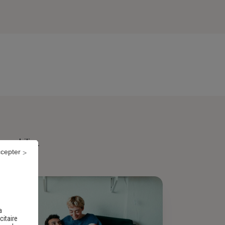
immobilier.
ccepter
a
citaire