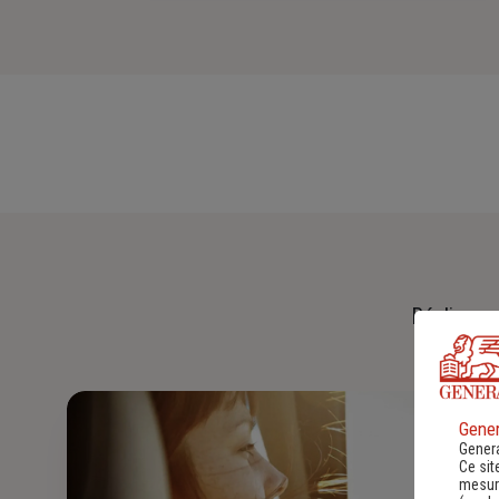
Réalisez u
Gener
Genera
Ce sit
mesure