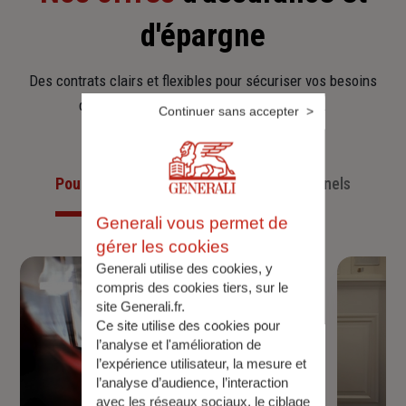
d'épargne
Des contrats clairs et flexibles pour sécuriser vos besoins
d’aujourd’hui et anticiper ceux de demain.
Continuer sans accepter
Pour les particuliers
Pour les professionnels
Generali vous permet de
gérer les cookies
Generali utilise des cookies, y
compris des cookies tiers, sur le
site Generali.fr.
Ce site utilise des cookies pour
l’analyse et l'amélioration de
l’expérience utilisateur, la mesure et
l’analyse d’audience, l’interaction
avec les réseaux sociaux, le ciblage