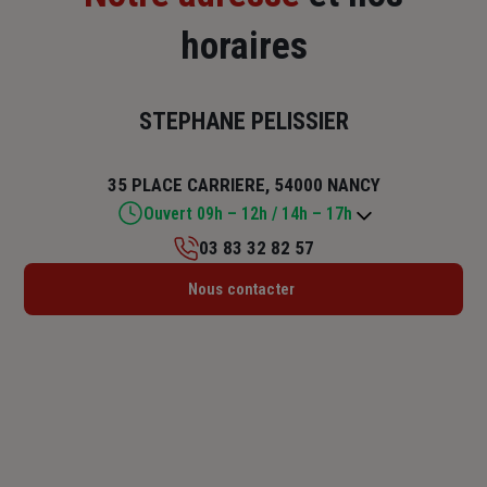
horaires
STEPHANE PELISSIER
35 PLACE CARRIERE, 54000 NANCY
Ouvert 09h – 12h / 14h – 17h
03 83 32 82 57
Lundi : 09h – 12h / 14h – 17h
Nous contacter
Mardi : 09h – 12h / 14h – 17h
Mercredi : 09h – 12h / 14h – 17h
Jeudi : 09h – 12h / 14h – 17h
Vendredi : 09h – 12h / 14h – 17h
Samedi : Fermé
Dimanche : Fermé