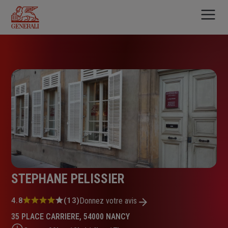
Aller
au
contenu
principal
STEPHANE PELISSIER
Note
4.8
(13)
Donnez votre avis
:
35 PLACE CARRIERE, 54000 NANCY
4.8