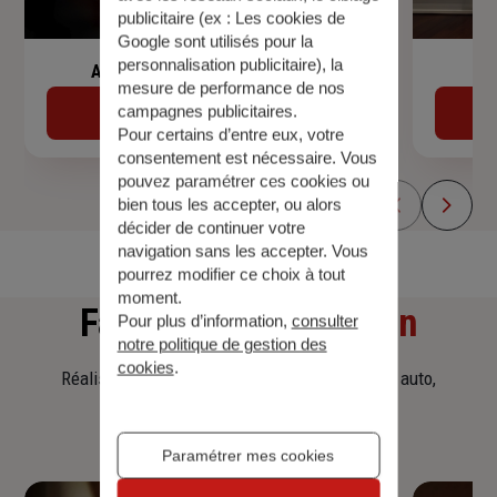
publicitaire (ex :
Les cookies de
Google sont utilisés pour la
personnalisation publicitaire
), la
Assurance de prêt immobilier
mesure de performance de nos
campagnes publicitaires.
Découvrir
Pour certains d’entre eux, votre
consentement est nécessaire. Vous
pouvez paramétrer ces cookies ou
bien tous les accepter, ou alors
décider de continuer votre
navigation sans les accepter. Vous
pourrez modifier ce choix à tout
moment.
Faites
une simulation
Pour plus d’information,
consulter
notre politique de gestion des
cookies
.
Réalisez une simulation tarifaire d'assurance, auto,
habitation, prêt immobilier.
Paramétrer mes cookies