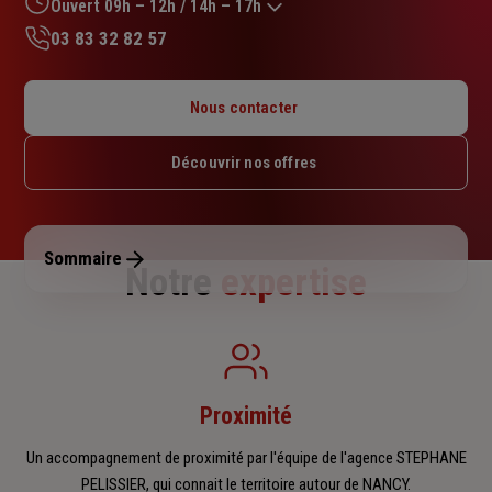
sur
Ouvert 09h – 12h / 14h – 17h
5
03 83 32 82 57
étoiles
Lundi : 09h – 12h / 14h – 17h
Mardi : 09h – 12h / 14h – 17h
Nous contacter
Mercredi : 09h – 12h / 14h – 17h
Jeudi : 09h – 12h / 14h – 17h
Découvrir nos offres
Vendredi : 09h – 12h / 14h – 17h
Samedi : Fermé
Dimanche : Fermé
Sommaire
Notre
expertise
Proximité
Un accompagnement de proximité par l'équipe de l'agence STEPHANE
PELISSIER, qui connait le territoire autour de NANCY.