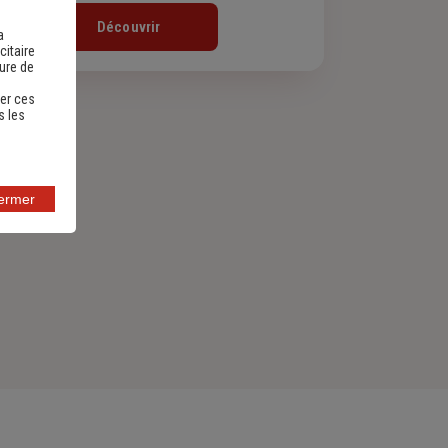
Découvrir
a
citaire
sure de
er ces
s les
fermer