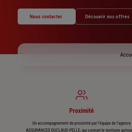
Lundi : 14h – 18h
Nous contacter
Découvrir nos offres
Mardi : 09h – 12h / 14h – 18h
Mercredi : 09h – 12h / 14h – 18h
Jeudi : 09h – 12h / 14h – 18h
Vendredi : 09h – 12h / 14h – 18h
Samedi : 09h – 12h / 13h30 – 15h30
Accue
Dimanche : Fermé
Proximité
Un accompagnement de proximité par l'équipe de l'agence
ASSURANCES DUCLAUD-PELLE, qui connait le territoire autour