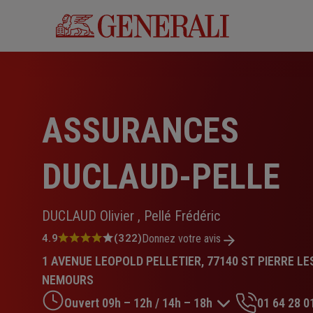
Aller
au
contenu
principal
ASSURANCES
DUCLAUD-PELLE
DUCLAUD Olivier , Pellé Frédéric
Note
4.9
(322)
Donnez votre avis
:
1 AVENUE LEOPOLD PELLETIER, 77140 ST PIERRE LE
4.9
sur
NEMOURS
5
Ouvert 09h – 12h / 14h – 18h
01 64 28 0
étoiles