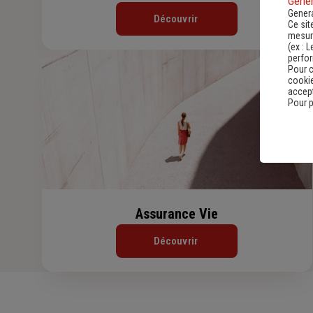
Gener
Genera
Découvrir
Ce sit
mesure
(ex :
L
perfo
Pour c
cookie
accept
Pour p
Assurance Vie
Découvrir