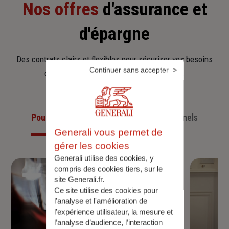
Nos offres
d'assurance et
d'épargne
Des contrats clairs et flexibles pour sécuriser vos besoins
Continuer sans accepter
d’aujourd’hui et anticiper ceux de demain.
Pour les particuliers
Pour les professionnels
Generali vous permet de
gérer les cookies
Generali utilise des cookies, y
compris des cookies tiers, sur le
site Generali.fr.
Ce site utilise des cookies pour
l’analyse et l'amélioration de
l’expérience utilisateur, la mesure et
l’analyse d’audience, l’interaction