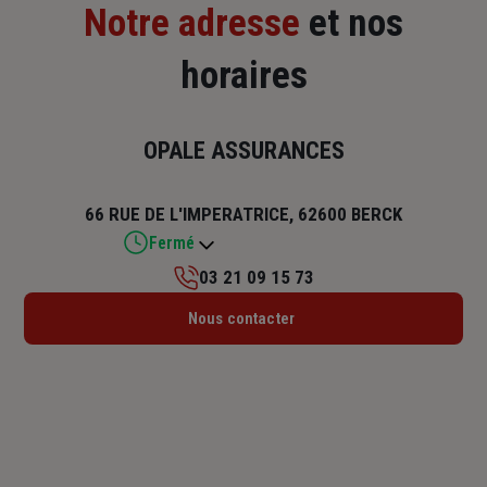
Notre adresse
et nos
horaires
OPALE ASSURANCES
66 RUE DE L'IMPERATRICE, 62600 BERCK
Fermé
03 21 09 15 73
Lundi : 09h – 12h / 14h – 18h
Nous contacter
Mardi : 09h – 12h / 14h – 18h
Mercredi : 09h – 12h / 14h – 18h
Jeudi : 09h – 12h / 14h – 18h
Vendredi : 09h – 12h / 14h – 18h
Samedi : Fermé
Dimanche : Fermé