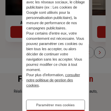
avec les réseaux sociaux, le ciblage
publicitaire (ex :
Les cookies de
Google sont utilisés pour la
personnalisation publicitaire
), la
Assurance de prêt immobilier
mesure de performance de nos
campagnes publicitaires.
Découvrir
Pour certains d’entre eux, votre
consentement est nécessaire. Vous
pouvez paramétrer ces cookies ou
bien tous les accepter, ou alors
décider de continuer votre
navigation sans les accepter. Vous
pourrez modifier ce choix à tout
moment.
Pour plus d’information,
consulter
Faites
une simulation
notre politique de gestion des
cookies
.
Réalisez une simulation tarifaire d'assurance, auto,
habitation, prêt immobilier.
Paramétrer mes cookies