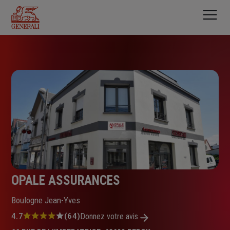
Aller
au
contenu
principal
OPALE ASSURANCES
Boulogne Jean-Yves
Note
4.7
(64)
Donnez votre avis
: