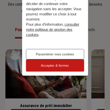
décider de continuer votre
Des contrats clairs et flexibles pour sécuriser vos besoins
navigation sans les accepter. Vous
d’aujourd’hui et anticiper ceux de demain.
pourrez modifier ce choix à tout
moment.
Pour plus d’information,
consulter
Pour les particuliers
Pour les professionnels
notre politique de gestion des
cookies
.
Paramétrer mes cookies
Accepter & fermer
Assurance de prêt immobilier