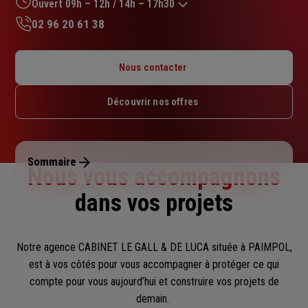
sur
Ouvert 09h – 12h / 14h – 17h30
5
02 96 20 61 38
étoiles
Lundi : Fermé
Mardi : 09h – 12h / 14h – 17h30
Nous contacter
Mercredi : Fermé
Jeudi : 09h – 12h / 14h – 17h30
Découvrir nos offres
Vendredi : 09h – 12h / 14h – 17h30
Samedi : Fermé
Dimanche : Fermé
Sommaire
Nous vous accompagnons
dans vos projets
Notre agence CABINET LE GALL & DE LUCA située à PAIMPOL,
est à vos côtés pour vous accompagner
à protéger ce qui
compte pour vous aujourd’hui et construire vos projets de
demain.