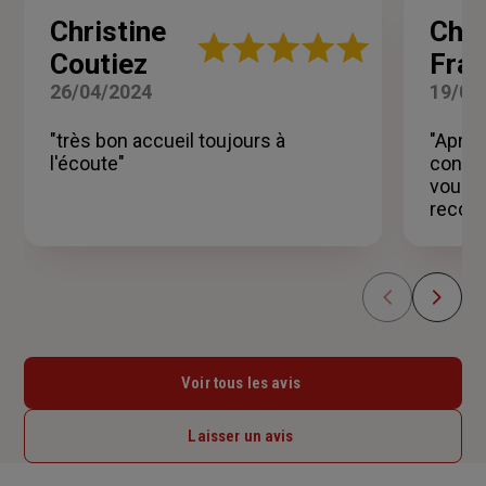
Christine
Chri
Note
Coutiez
Fra
:
5
26/04/2024
19/03
sur
5
"très bon accueil toujours à
"Après
étoiles
l'écoute"
consei
vous c
recom
Voir tous les avis
Laisser un avis