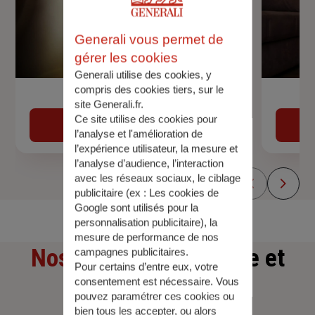
Generali vous permet de
gérer les cookies
Generali utilise des cookies, y
compris des cookies tiers, sur le
Devis assurance auto
site Generali.fr.
Ce site utilise des cookies pour
Obtenir une estimation
l’analyse et l'amélioration de
l’expérience utilisateur, la mesure et
l’analyse d’audience, l’interaction
avec les réseaux sociaux, le ciblage
publicitaire (ex :
Les cookies de
Google sont utilisés pour la
personnalisation publicitaire
), la
mesure de performance de nos
Nos offres
d'assurance et
campagnes publicitaires.
Pour certains d’entre eux, votre
consentement est nécessaire. Vous
d'épargne
pouvez paramétrer ces cookies ou
bien tous les accepter, ou alors