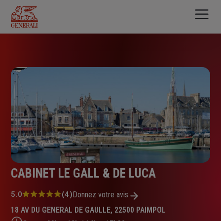
Aller
au
contenu
principal
CABINET LE GALL & DE LUCA
Note
5.0
(4)
Donnez votre avis
:
18 AV DU GENERAL DE GAULLE, 22500 PAIMPOL
5.0