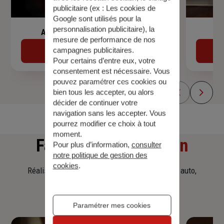
publicitaire (ex :
Les cookies de
Google sont utilisés pour la
personnalisation publicitaire
), la
Assurance de prêt immobilier
mesure de performance de nos
campagnes publicitaires.
Découvrir
Pour certains d’entre eux, votre
consentement est nécessaire. Vous
pouvez paramétrer ces cookies ou
bien tous les accepter, ou alors
décider de continuer votre
navigation sans les accepter. Vous
pourrez modifier ce choix à tout
moment.
Faites
une simulation
Pour plus d’information,
consulter
notre politique de gestion des
cookies
.
Réalisez une simulation tarifaire d'assurance, auto,
habitation, prêt immobilier.
Paramétrer mes cookies