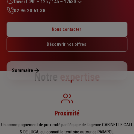
sur
Ouvert 09h – 12h / 14h – 17h30
5
02 96 20 61 38
étoiles
Lundi : Fermé
Mardi : 09h – 12h / 14h – 17h30
Nous contacter
Mercredi : Fermé
Jeudi : 09h – 12h / 14h – 17h30
Découvrir nos offres
Vendredi : 09h – 12h / 14h – 17h30
Samedi : Fermé
Dimanche : Fermé
Sommaire
Notre
expertise
Proximité
Un accompagnement de proximité par l'équipe de l'agence CABINET LE GALL
& DE LUCA, qui connait le territoire autour de PAIMPOL.