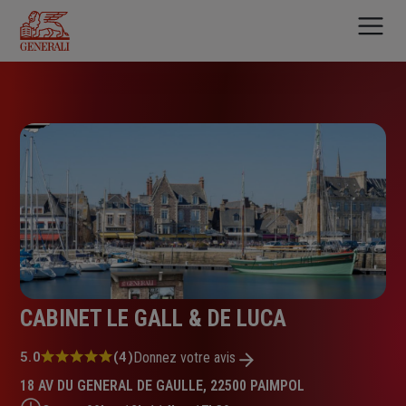
Aller
au
contenu
principal
CABINET LE GALL & DE LUCA
Note
5.0
(4)
Donnez votre avis
:
18 AV DU GENERAL DE GAULLE, 22500 PAIMPOL
5.0