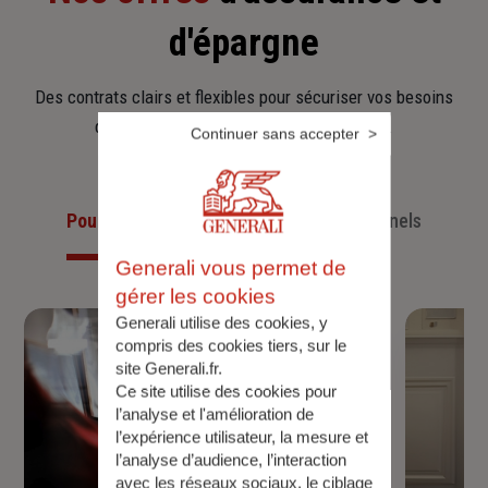
d'épargne
Des contrats clairs et flexibles pour sécuriser vos besoins
d’aujourd’hui et anticiper ceux de demain.
Continuer sans accepter
Pour les particuliers
Pour les professionnels
Generali vous permet de
gérer les cookies
Generali utilise des cookies, y
compris des cookies tiers, sur le
site Generali.fr.
Ce site utilise des cookies pour
l’analyse et l'amélioration de
l’expérience utilisateur, la mesure et
l’analyse d’audience, l’interaction
avec les réseaux sociaux, le ciblage