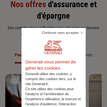
Nos offres
d'assurance et
d'épargne
Des contrats clairs et flexibles pour sécuriser vos besoins
Continuer sans accepter
d’aujourd’hui et anticiper ceux de demain.
Pour les particuliers
Pour les professionnels
Generali vous permet de
gérer les cookies
Generali utilise des cookies, y
compris des cookies tiers, sur le
site Generali.fr.
Ce site utilise des cookies pour
l’analyse et l'amélioration de
l’expérience utilisateur, la mesure et
l’analyse d’audience, l’interaction