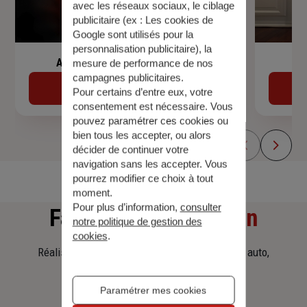
avec les réseaux sociaux, le ciblage
publicitaire (ex :
Les cookies de
Google sont utilisés pour la
personnalisation publicitaire
), la
Assurance de prêt immobilier
mesure de performance de nos
campagnes publicitaires.
Découvrir
Pour certains d’entre eux, votre
consentement est nécessaire. Vous
pouvez paramétrer ces cookies ou
bien tous les accepter, ou alors
décider de continuer votre
navigation sans les accepter. Vous
pourrez modifier ce choix à tout
moment.
Pour plus d’information,
consulter
Faites
une simulation
notre politique de gestion des
cookies
.
Réalisez une simulation tarifaire d'assurance, auto,
habitation, prêt immobilier.
Paramétrer mes cookies