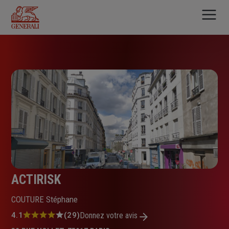
Aller
au
contenu
principal
ACTIRISK
COUTURE Stéphane
Note
4.1
(29)
Donnez votre avis
: