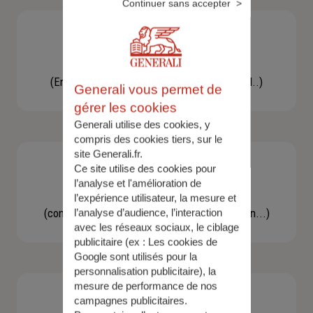
Continuer sans accepter
Besoin d'une assistance
(En cas d'accident, bris de glace, un conseil..)
Generali vous permet de
gérer les cookies
Generali utilise des cookies, y
compris des cookies tiers, sur le
site Generali.fr.
Ce site utilise des cookies pour
l’analyse et l'amélioration de
Demande d'information
l’expérience utilisateur, la mesure et
(concernant une actualité, une réglementation...)
l’analyse d’audience, l’interaction
avec les réseaux sociaux, le ciblage
publicitaire (ex :
Les cookies de
Google sont utilisés pour la
personnalisation publicitaire
), la
mesure de performance de nos
campagnes publicitaires.