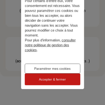
Pour certains d’entre eux, votre
Contacter un agent
consentement est nécessaire. Vous
(Obtenir un devis, une information, faire un
pouvez paramétrer ces cookies ou
bien tous les accepter, ou alors
bilan...)
décider de continuer votre
navigation sans les accepter. Vous
pourrez modifier ce choix à tout
moment.
Pour plus d’information,
consulter
notre politique de gestion des
cookies
.
Effectuer une démarche
(accéder à l'espace client, gérer mes contrats..)
Paramétrer mes cookies
Accepter & fermer