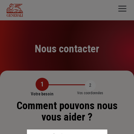
Aller
au
contenu
principal
Nous contacter
1
2
Vos coordonnées
Votre besoin
Comment pouvons nous
vous aider ?