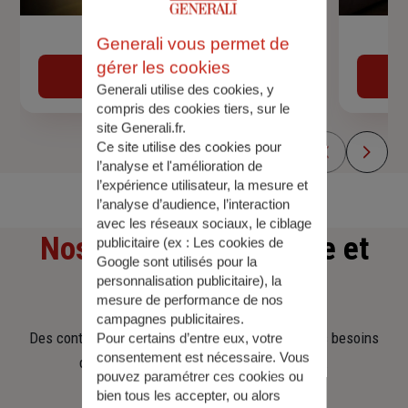
Devis assurance auto
Generali vous permet de
gérer les cookies
Obtenir une estimation
Generali utilise des cookies, y
compris des cookies tiers, sur le
site Generali.fr.
Ce site utilise des cookies pour
l’analyse et l'amélioration de
l’expérience utilisateur, la mesure et
l’analyse d’audience, l’interaction
avec les réseaux sociaux, le ciblage
Nos offres
d'assurance et
publicitaire (ex :
Les cookies de
Google sont utilisés pour la
personnalisation publicitaire
), la
d'épargne
mesure de performance de nos
campagnes publicitaires.
Des contrats clairs et flexibles pour sécuriser vos besoins
Pour certains d’entre eux, votre
consentement est nécessaire. Vous
d’aujourd’hui et anticiper ceux de demain.
pouvez paramétrer ces cookies ou
bien tous les accepter, ou alors