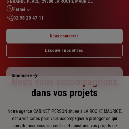
6 GRANDE PLACE, 29800 LA ROCHE MAURICE
4.8
sur
Fermé
5
02 98 20 47 11
étoiles
Lundi : 09h – 12h / 13h30 – 18h
Mardi : 09h – 12h / 13h30 – 18h
Nous contacter
Mercredi : 09h – 12h / 14h – 18h
Jeudi : 09h – 12h / 13h30 – 18h
Découvrir nos offres
Vendredi : 09h – 12h / 13h30 – 18h
Samedi : Fermé
Dimanche : Fermé
Sommaire
Nous vous accompagnons
dans vos projets
Notre agence CABINET PERSON située à LA ROCHE MAURICE,
est à vos côtés pour vous accompagner
à protéger ce qui
compte pour vous aujourd’hui et construire vos projets de