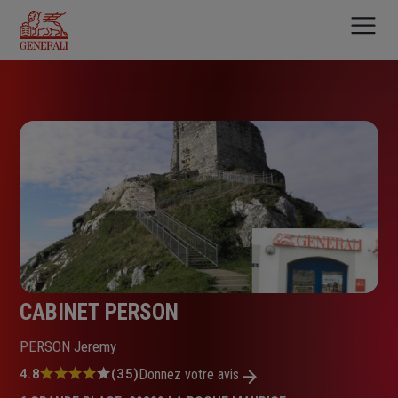
Aller
au
contenu
principal
CABINET PERSON
PERSON Jeremy
Note
4.8
(35)
Donnez votre avis
: