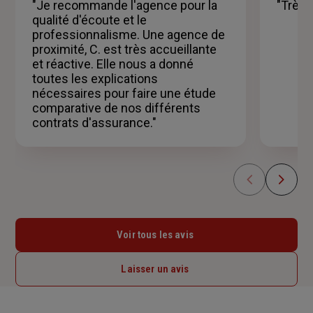
5
5
"Je recommande l'agence pour la
"Très 
étoiles
étoil
qualité d'écoute et le
professionnalisme. Une agence de
proximité, C. est très accueillante
et réactive. Elle nous a donné
toutes les explications
nécessaires pour faire une étude
comparative de nos différents
contrats d'assurance."
Voir tous les avis
Laisser un avis