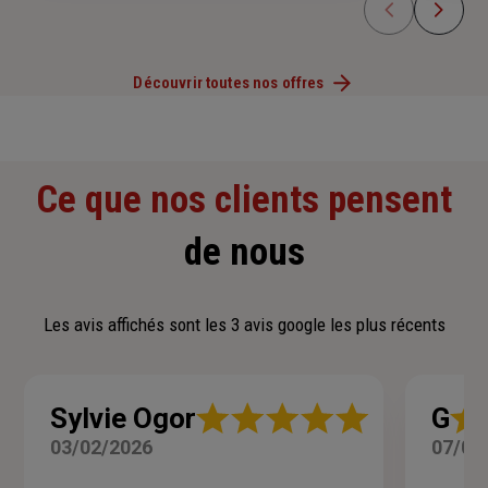
Découvrir toutes nos offres
Ce que nos clients pensent
de nous
Les avis affichés sont les 3 avis google les plus récents
Note
Note
Sylvie Ogor
G
:
:
03/02/2026
07/01
5
5
sur
sur