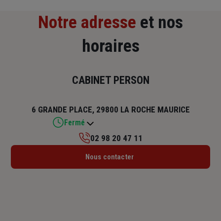
Notre adresse
et nos
horaires
CABINET PERSON
6 GRANDE PLACE, 29800 LA ROCHE MAURICE
Fermé
02 98 20 47 11
Lundi : 09h – 12h / 13h30 – 18h
Nous contacter
Mardi : 09h – 12h / 13h30 – 18h
Mercredi : 09h – 12h / 14h – 18h
Jeudi : 09h – 12h / 13h30 – 18h
Vendredi : 09h – 12h / 13h30 – 18h
Samedi : Fermé