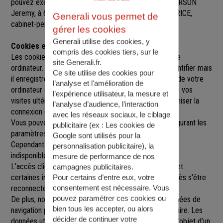
pouvez exercer sur simple demande auprès de M. PERSON
Jeremy
, à
6 GRANDE PLACE, 29800 LA ROCHE MAURICE
,
Generali vous permet de
cabinet-person@agence.generali.fr.
gérer les cookies
Generali utilise des cookies, y
Cookies et sessions
compris des cookies tiers, sur le
Les cookies sont de petits fichiers implantés sur votre
site Generali.fr.
ordinateur. Un cookie ne nous permet pas de vous identifier mais
Ce site utilise des cookies pour
il enregistre des informations relatives à la navigation de votre
l’analyse et l'amélioration de
ordinateur sur notre site que nous pourrons lire lors de vos
l’expérience utilisateur, la mesure et
visites ultérieures afin de faciliter la navigation, d'optimiser la
l’analyse d’audience, l’interaction
connexion et de personnaliser l'utilisation du site.
avec les réseaux sociaux, le ciblage
Vous pouvez refuser l'utilisation des cookies en configurant les
publicitaire (ex :
Les cookies de
paramètres de votre navigateur Internet.
Google sont utilisés pour la
Cependant le fait de refuser les cookies peut rendre
personnalisation publicitaire
), la
indisponibles toutes ou certaines parties du site.
mesure de performance de nos
L'accès client est construit avec un délai de session, et
campagnes publicitaires.
certaines informations ne seront remises à jour qu'après s'être
Pour certains d’entre eux, votre
consentement est nécessaire. Vous
reconnecté sur le site.
pouvez paramétrer ces cookies ou
De plus, nous pouvons être amenés à utiliser vos données de
bien tous les accepter, ou alors
navigation par le biais de cookies gérés par un partenaire. Les
décider de continuer votre
données utilisées sont strictement anonymes et font l’objet d’un