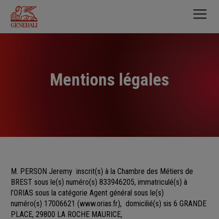
Aller
au
contenu
principal
Mentions légales
M. PERSON Jeremy
inscrit(s)
à la Chambre des Métiers
de
BREST sous le(s) numéro(s)
833946205, immatriculé(s) à
l’ORIAS sous la catégorie Agent général sous le(s)
numéro(s) 17006621
(
www.orias.fr
), domicilié(s) sis 6 GRANDE
PLACE, 29800 LA ROCHE MAURICE,