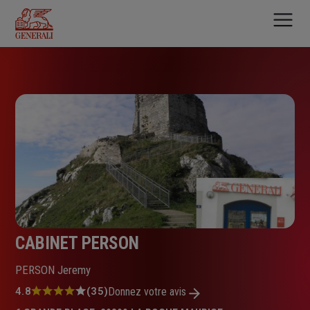
Aller
au
contenu
principal
CABINET PERSON
PERSON Jeremy
Note
4.8
(35)
Donnez votre avis
: