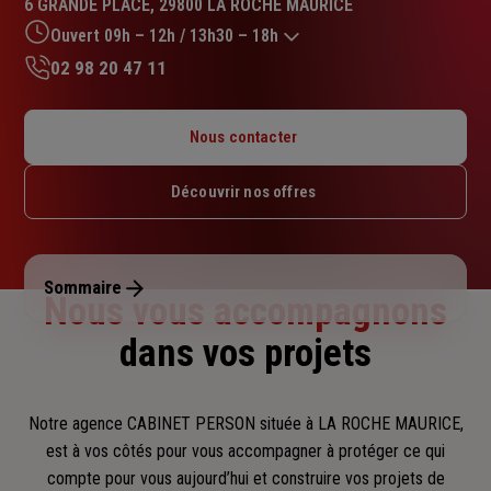
6 GRANDE PLACE, 29800 LA ROCHE MAURICE
4.8
sur
Ouvert 09h – 12h / 13h30 – 18h
5
02 98 20 47 11
étoiles
Lundi : 09h – 12h / 13h30 – 18h
Mardi : 09h – 12h / 13h30 – 18h
Nous contacter
Mercredi : 09h – 12h / 14h – 18h
Jeudi : 09h – 12h / 13h30 – 18h
Découvrir nos offres
Vendredi : 09h – 12h / 13h30 – 18h
Samedi : Fermé
Dimanche : Fermé
Sommaire
Nous vous accompagnons
dans vos projets
Notre agence CABINET PERSON située à LA ROCHE MAURICE,
est à vos côtés pour vous accompagner
à protéger ce qui
compte pour vous aujourd’hui et construire vos projets de