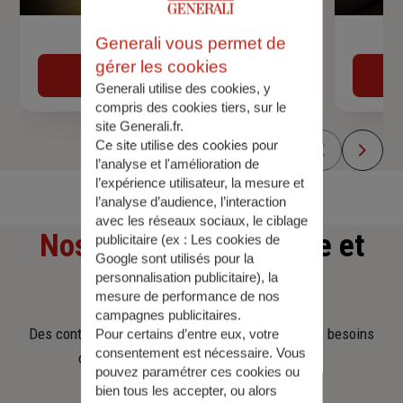
Devis assurance auto
Generali vous permet de
gérer les cookies
Obtenir une estimation
Generali utilise des cookies, y
compris des cookies tiers, sur le
site Generali.fr.
Ce site utilise des cookies pour
l’analyse et l'amélioration de
l’expérience utilisateur, la mesure et
l’analyse d’audience, l’interaction
avec les réseaux sociaux, le ciblage
Nos offres
d'assurance et
publicitaire (ex :
Les cookies de
Google sont utilisés pour la
personnalisation publicitaire
), la
d'épargne
mesure de performance de nos
campagnes publicitaires.
Des contrats clairs et flexibles pour sécuriser vos besoins
Pour certains d’entre eux, votre
consentement est nécessaire. Vous
d’aujourd’hui et anticiper ceux de demain.
pouvez paramétrer ces cookies ou
bien tous les accepter, ou alors