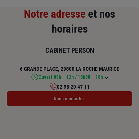
Notre adresse
et nos
horaires
CABINET PERSON
6 GRANDE PLACE, 29800 LA ROCHE MAURICE
Ouvert 09h – 12h / 13h30 – 18h
02 98 20 47 11
Lundi : 09h – 12h / 13h30 – 18h
Nous contacter
Mardi : 09h – 12h / 13h30 – 18h
Mercredi : 09h – 12h / 14h – 18h
Jeudi : 09h – 12h / 13h30 – 18h
Vendredi : 09h – 12h / 13h30 – 18h
Samedi : Fermé