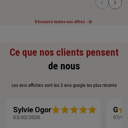
Découvrir toutes nos offres
Ce que nos clients pensent
de nous
Les avis affichés sont les 3 avis google les plus récents
Note
Note
Sylvie Ogor
G
:
:
03/02/2026
07/01
5
5
sur
sur