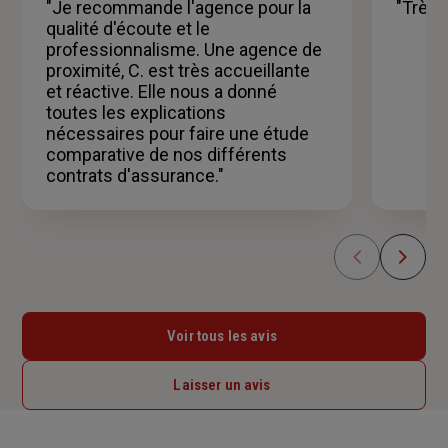
5
5
"Je recommande l'agence pour la
"Très 
étoiles
étoil
qualité d'écoute et le
professionnalisme. Une agence de
proximité, C. est très accueillante
et réactive. Elle nous a donné
toutes les explications
nécessaires pour faire une étude
comparative de nos différents
contrats d'assurance."
Voir tous les avis
Laisser un avis