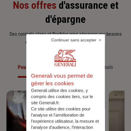
Nos offres
d'assurance et
d'épargne
Des contrats clairs et flexibles pour sécuriser vos besoins
Continuer sans accepter
d’aujourd’hui et anticiper ceux de demain.
Pour les particuliers
Pour les professionnels
Generali vous permet de
gérer les cookies
Generali utilise des cookies, y
compris des cookies tiers, sur le
site Generali.fr.
Ce site utilise des cookies pour
l’analyse et l'amélioration de
l’expérience utilisateur, la mesure et
l’analyse d’audience, l’interaction