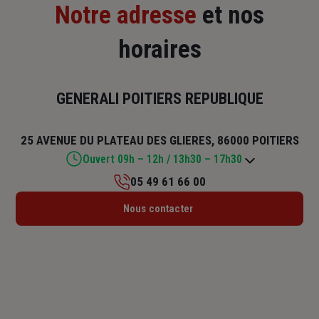
Notre adresse
et nos
horaires
GENERALI POITIERS REPUBLIQUE
25 AVENUE DU PLATEAU DES GLIERES, 86000 POITIERS
Ouvert 09h – 12h / 13h30 – 17h30
05 49 61 66 00
Lundi : 09h – 12h / 13h30 – 17h30
Nous contacter
Mardi : 09h – 12h / 13h30 – 17h30
Mercredi : 09h – 12h / 13h30 – 17h30
Jeudi : 09h – 12h / 13h30 – 17h30
Vendredi : 09h – 12h / 13h30 – 17h30
Samedi : Fermé
Dimanche : Fermé