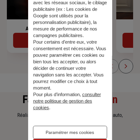
avec les réseaux sociaux, le ciblage
publicitaire (ex :
Les cookies de
Google sont utilisés pour la
personnalisation publicitaire
), la
Assurance de prêt immobilier
mesure de performance de nos
campagnes publicitaires.
Découvrir
Pour certains d’entre eux, votre
consentement est nécessaire. Vous
pouvez paramétrer ces cookies ou
bien tous les accepter, ou alors
décider de continuer votre
navigation sans les accepter. Vous
pourrez modifier ce choix à tout
moment.
Pour plus d’information,
consulter
Faites
une simulation
notre politique de gestion des
cookies
.
Réalisez une simulation tarifaire d'assurance, auto,
habitation, prêt immobilier.
Paramétrer mes cookies