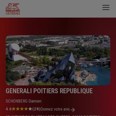
Aller
au
contenu
principal
GENERALI POITIERS REPUBLIQUE
SCHONBERG Damien
Note
4.6
(28)
Donnez votre avis
: