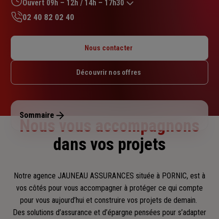
sur
Ouvert 09h – 12h / 14h – 17h30
5
02 40 82 02 40
étoiles
Lundi : 09h – 12h / 14h – 18h
Mardi : 09h – 12h / 14h – 17h30
Nous contacter
Mercredi : 09h – 12h / 14h – 18h
Jeudi : 09h – 12h / 14h – 17h30
Découvrir nos offres
Vendredi : 09h – 12h / 14h – 18h
Samedi : Fermé
Dimanche : Fermé
Sommaire
Nous vous accompagnons
dans vos projets
Notre agence JAUNEAU ASSURANCES située à PORNIC, est à
vos côtés pour vous accompagner
à protéger ce qui compte
pour vous aujourd’hui et construire vos projets de demain.
Des solutions d’assurance et d’épargne pensées pour s’adapter