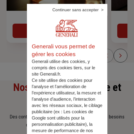
Continuer sans accepter
Devis assurance auto
Obtenir une estimation
Generali vous permet de
gérer les cookies
Generali utilise des cookies, y
compris des cookies tiers, sur le
site Generali.fr.
Ce site utilise des cookies pour
Nos offres
d'assurance et
l’analyse et l'amélioration de
l’expérience utilisateur, la mesure et
d'épargne
l’analyse d’audience, l’interaction
avec les réseaux sociaux, le ciblage
publicitaire (ex :
Les cookies de
Des contrats clairs et flexibles pour sécuriser vos besoins
Google sont utilisés pour la
personnalisation publicitaire
), la
d’aujourd’hui et anticiper ceux de demain.
mesure de performance de nos