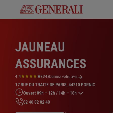
Aller
au
contenu
principal
JAUNEAU
ASSURANCES
Note
4.4
(34)
Donnez votre avis
:
17 RUE DU TRAITE DE PARIS, 44210 PORNIC
4.4
sur
Ouvert 09h – 12h / 14h – 18h
5
étoiles
02 40 82 02 40
Lundi : 09h – 12h / 14h – 18h