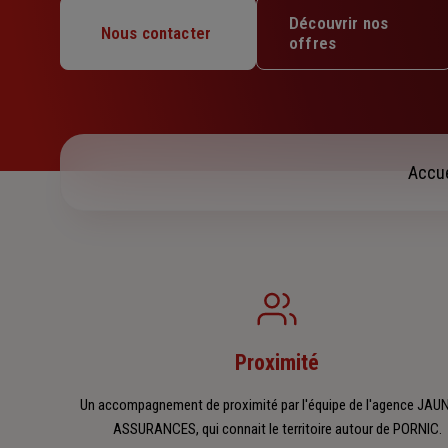
Mardi : 09h – 12h / 14h – 17h30
Découvrir nos
Mercredi : 09h – 12h / 14h – 18h
Nous contacter
offres
Jeudi : 09h – 12h / 14h – 17h30
Vendredi : 09h – 12h / 14h – 18h
Samedi : Fermé
Dimanche : Fermé
Accue
Proximité
Un accompagnement de proximité par l'équipe de l'agence JA
ASSURANCES, qui connait le territoire autour de PORNIC.