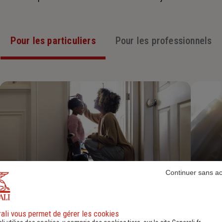
Pour les particuliers
Pour les professionnels
Continuer sans a
Assurance Habitation
ali vous permet de gérer les cookies
Découvrir