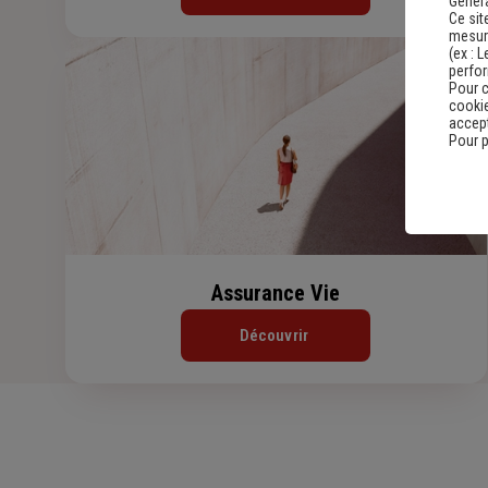
Genera
Ce sit
mesure
(ex :
L
perfo
Pour c
cookie
accept
Pour p
Assurance Vie
Découvrir