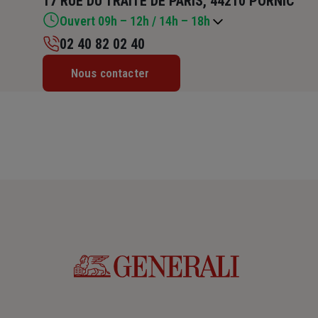
17 RUE DU TRAITE DE PARIS, 44210 PORNIC
Ouvert 09h – 12h / 14h – 18h
02 40 82 02 40
Lundi : 09h – 12h / 14h – 18h
Nous contacter
Mardi : 09h – 12h / 14h – 17h30
Mercredi : 09h – 12h / 14h – 18h
Jeudi : 09h – 12h / 14h – 17h30
Vendredi : 09h – 12h / 14h – 18h
Samedi : Fermé
Dimanche : Fermé