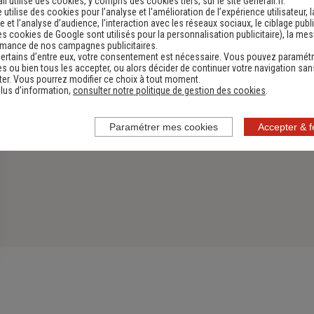
li utilise des cookies, y compris des cookies tiers, sur le site Generali.fr.
e utilise des cookies pour l’analyse et l'amélioration de l’expérience utilisateur, l
 et l’analyse d’audience, l’interaction avec les réseaux sociaux, le ciblage publi
es cookies de Google sont utilisés pour la personnalisation publicitaire
), la me
rmance de nos campagnes publicitaires.
ertains d’entre eux, votre consentement est nécessaire. Vous pouvez paramétr
s ou bien tous les accepter, ou alors décider de continuer votre navigation san
er. Vous pourrez modifier ce choix à tout moment.
lus d’information,
consulter notre politique de gestion des cookies
.
Paramétrer mes cookies
Accepter & 