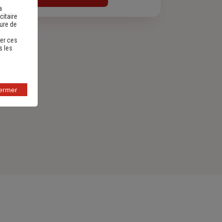
a
citaire
sure de
er ces
s les
fermer