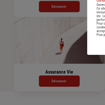
Gener
Genera
Découvrir
Ce sit
mesure
(ex :
L
perfo
Pour c
cookie
accept
Pour p
Assurance Vie
Découvrir