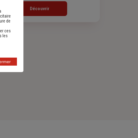
Découvrir
a
citaire
sure de
er ces
s les
fermer