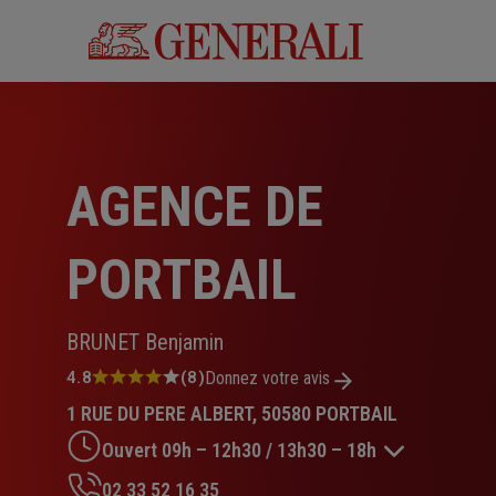
Aller
au
contenu
principal
AGENCE DE
PORTBAIL
BRUNET Benjamin
Note
4.8
(8)
Donnez votre avis
:
1 RUE DU PERE ALBERT, 50580 PORTBAIL
4.8
sur
Ouvert 09h – 12h30 / 13h30 – 18h
5
étoiles
02 33 52 16 35