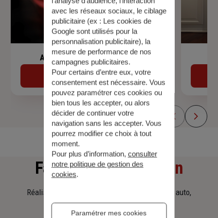
l’analyse d’audience, l’interaction
avec les réseaux sociaux, le ciblage
publicitaire (ex :
Les cookies de
Google sont utilisés pour la
personnalisation publicitaire
), la
mesure de performance de nos
Assurance de prêt immobilier
campagnes publicitaires.
Pour certains d’entre eux, votre
Découvrir
consentement est nécessaire. Vous
pouvez paramétrer ces cookies ou
bien tous les accepter, ou alors
décider de continuer votre
navigation sans les accepter. Vous
pourrez modifier ce choix à tout
moment.
Pour plus d’information,
consulter
Faites
une simulation
notre politique de gestion des
cookies
.
Réalisez une simulation tarifaire d'assurance, auto,
habitation, prêt immobilier.
Paramétrer mes cookies