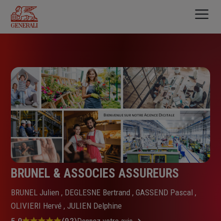
Aller
au
contenu
principal
BRUNEL & ASSOCIES ASSUREURS
BRUNEL Julien , DEGLESNE Bertrand , GASSEND Pascal ,
OLIVIERI Hervé , JULIEN Delphine
5.0
(92)