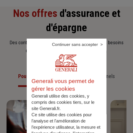
Nos offres
d'assurance et
d'épargne
Des contrats clairs et flexibles pour sécuriser vos besoins
Continuer sans accepter
d’aujourd’hui et anticiper ceux de demain.
Pour les particuliers
Pour les professionnels
Generali vous permet de
gérer les cookies
Generali utilise des cookies, y
compris des cookies tiers, sur le
site Generali.fr.
Ce site utilise des cookies pour
l’analyse et l'amélioration de
l’expérience utilisateur, la mesure et