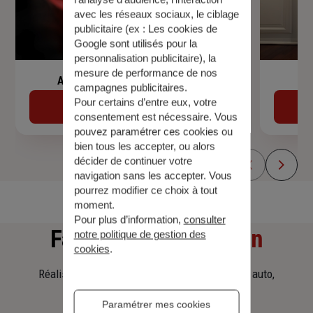
avec les réseaux sociaux, le ciblage
publicitaire (ex :
Les cookies de
Google sont utilisés pour la
personnalisation publicitaire
), la
mesure de performance de nos
Assurance de prêt immobilier
campagnes publicitaires.
Pour certains d’entre eux, votre
Découvrir
consentement est nécessaire. Vous
pouvez paramétrer ces cookies ou
bien tous les accepter, ou alors
décider de continuer votre
navigation sans les accepter. Vous
pourrez modifier ce choix à tout
moment.
Pour plus d’information,
consulter
Faites
une simulation
notre politique de gestion des
cookies
.
Réalisez une simulation tarifaire d'assurance, auto,
habitation, prêt immobilier.
Paramétrer mes cookies