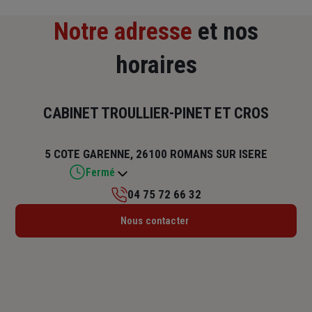
Notre adresse
et nos
horaires
CABINET TROULLIER-PINET ET CROS
5 COTE GARENNE, 26100 ROMANS SUR ISERE
Fermé
04 75 72 66 32
Lundi : 09h – 12h / 13h30 – 18h
Nous contacter
Mardi : 09h – 12h / 13h30 – 18h
Mercredi : 09h – 12h / 13h30 – 18h
Jeudi : 09h – 12h / 13h30 – 18h
Vendredi : 08h30 – 12h / 13h30 – 17h
Samedi : Fermé