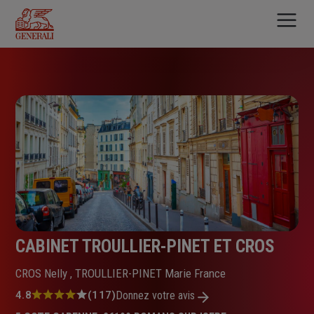
Aller
au
contenu
principal
CABINET TROULLIER-PINET ET CROS
CROS Nelly , TROULLIER-PINET Marie France
Note
4.8
(117)
Donnez votre avis
: