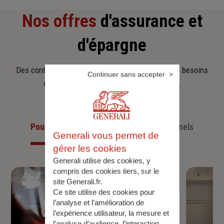
Nos offres
d'assurance et
d'épargne
Des contrats clairs et flexibles pour sécuriser vos besoins
Continuer sans accepter
d’aujourd’hui et anticiper ceux de demain.
Pour les particuliers
Pour les professionnels
Generali vous permet de
gérer les cookies
Generali utilise des cookies, y
compris des cookies tiers, sur le
site Generali.fr.
Ce site utilise des cookies pour
l’analyse et l'amélioration de
l’expérience utilisateur, la mesure et
l’analyse d’audience, l’interaction