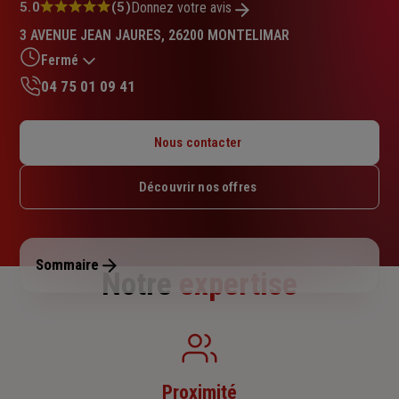
Note
5.0
(5)
Donnez votre avis
:
3 AVENUE JEAN JAURES, 26200 MONTELIMAR
5.0
sur
Fermé
5
04 75 01 09 41
étoiles
Lundi : Fermé
Mardi : Fermé
Nous contacter
Mercredi : Fermé
Jeudi : Fermé
Découvrir nos offres
Vendredi : Fermé
Samedi : Fermé
Dimanche : Fermé
Sommaire
Notre
expertise
Proximité