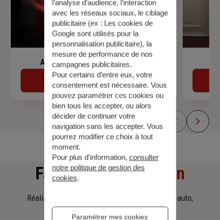
l’analyse d’audience, l’interaction
avec les réseaux sociaux, le ciblage
publicitaire (ex :
Les cookies de
Google sont utilisés pour la
personnalisation publicitaire
), la
mesure de performance de nos
Assurance de prêt immobilier
campagnes publicitaires.
Pour certains d’entre eux, votre
Découvrir
consentement est nécessaire. Vous
pouvez paramétrer ces cookies ou
bien tous les accepter, ou alors
décider de continuer votre
navigation sans les accepter. Vous
pourrez modifier ce choix à tout
moment.
Pour plus d’information,
consulter
notre politique de gestion des
Faites
une simulation
cookies
.
Réalisez une simulation tarifaire d'assurance, auto,
habitation, prêt immobilier.
Paramétrer mes cookies