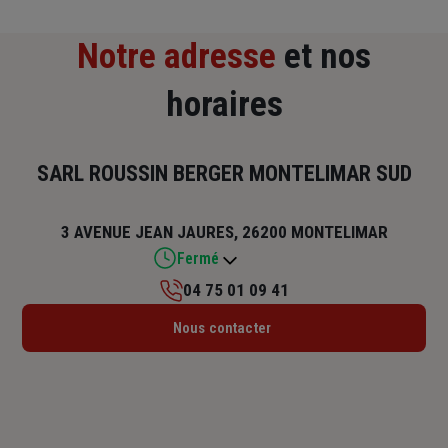
Notre adresse
et nos
horaires
SARL ROUSSIN BERGER MONTELIMAR SUD
3 AVENUE JEAN JAURES, 26200 MONTELIMAR
Fermé
04 75 01 09 41
Lundi : Fermé
Nous contacter
Mardi : Fermé
Mercredi : Fermé
Jeudi : Fermé
Vendredi : Fermé
Samedi : Fermé