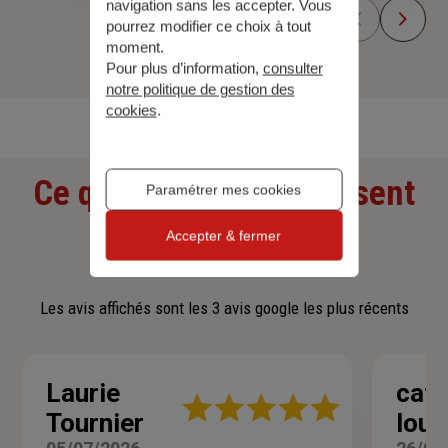
navigation sans les accepter. Vous
pourrez modifier ce choix à tout
moment.
Pour plus d’information,
consulter
Découvrir toutes nos offres
notre politique de gestion des
cookies
.
Ce que nos clients pensent
Paramétrer mes cookies
de nous
Accepter & fermer
Les avis affichés sont les 3 avis google les plus récents
Laurie
cath
Note
Tournier
loul
:
5