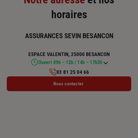
horaires
ASSURANCES SEVIN BESANCON
ESPACE VALENTIN, 25000 BESANCON
Ouvert 09h – 12h / 14h – 17h30
03 81 25 04 66
Lundi : 09h – 12h / 14h – 17h30
Nous contacter
Mardi : 09h – 12h / 14h – 17h30
Mercredi : 09h – 12h / 14h – 17h30
Jeudi : 09h – 12h / 14h – 17h30
Vendredi : 09h – 12h / 14h – 17h
Samedi : Fermé
Dimanche : Fermé