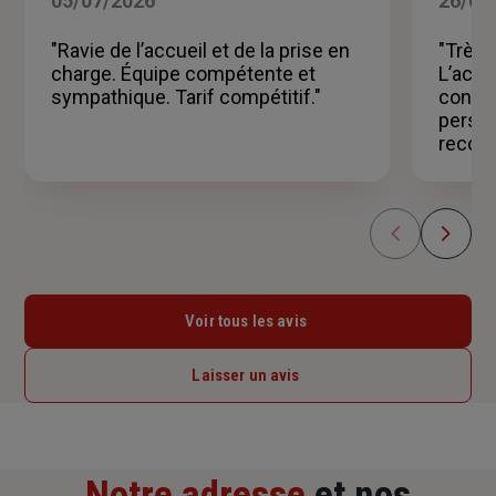
05/07/2026
26/06
sur
5
"Ravie de l’accueil et de la prise en
"Très 
étoiles
charge. Équipe compétente et
L’accu
sympathique. Tarif compétitif."
consei
person
recom
Voir tous les avis
Laisser un avis
Notre adresse
et nos