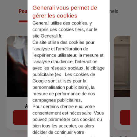
Generali vous permet de
Pour les particuliers
Pour les professionnels
gérer les cookies
Generali utilise des cookies, y
compris des cookies tiers, sur le
site Generali.fr.
Ce site utilise des cookies pour
l’analyse et l'amélioration de
l’expérience utilisateur, la mesure et
l’analyse d’audience, l’interaction
avec les réseaux sociaux, le ciblage
publicitaire (ex :
Les cookies de
Google sont utilisés pour la
personnalisation publicitaire
), la
mesure de performance de nos
campagnes publicitaires.
Assurance de prêt immobilier
Pour certains d’entre eux, votre
consentement est nécessaire. Vous
Découvrir
pouvez paramétrer ces cookies ou
bien tous les accepter, ou alors
décider de continuer votre