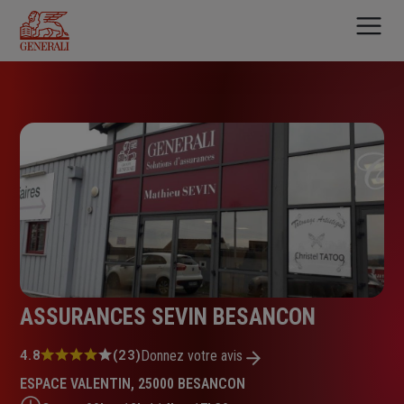
Aller
au
contenu
principal
ASSURANCES SEVIN BESANCON
Note
4.8
(23)
Donnez votre avis
:
ESPACE VALENTIN, 25000 BESANCON
4.8