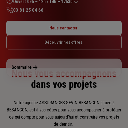
sur
Ouvert 09h – 12h / 14h – 17h30
5
03 81 25 04 66
étoiles
Lundi : 09h – 12h / 14h – 17h30
Mardi : 09h – 12h / 14h – 17h30
Nous contacter
Mercredi : 09h – 12h / 14h – 17h30
Jeudi : 09h – 12h / 14h – 17h30
Découvrir nos offres
Vendredi : 09h – 12h / 14h – 17h
Samedi : Fermé
Dimanche : Fermé
Sommaire
Nous vous accompagnons
dans vos projets
Notre agence ASSURANCES SEVIN BESANCON située à
BESANCON, est à vos côtés pour vous accompagner
à protéger
ce qui compte pour vous aujourd’hui et construire vos projets
de demain.