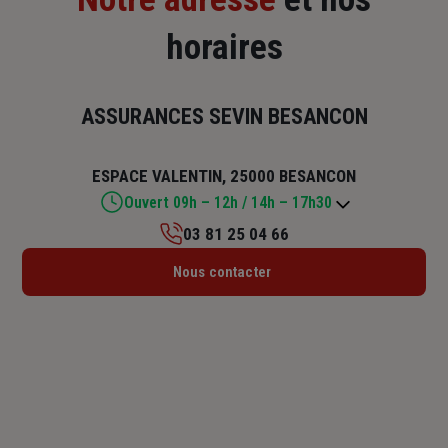
horaires
ASSURANCES SEVIN BESANCON
ESPACE VALENTIN, 25000 BESANCON
Ouvert 09h – 12h / 14h – 17h30
03 81 25 04 66
Lundi : 09h – 12h / 14h – 17h30
Nous contacter
Mardi : 09h – 12h / 14h – 17h30
Mercredi : 09h – 12h / 14h – 17h30
Jeudi : 09h – 12h / 14h – 17h30
Vendredi : 09h – 12h / 14h – 17h
Samedi : Fermé
Dimanche : Fermé