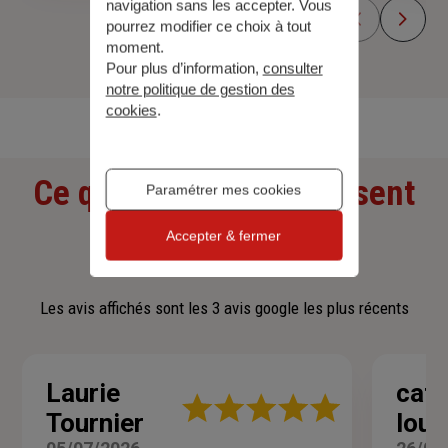
navigation sans les accepter. Vous
pourrez modifier ce choix à tout
moment.
Pour plus d’information,
consulter
Découvrir toutes nos offres
notre politique de gestion des
cookies
.
Ce que nos clients pensent
Paramétrer mes cookies
de nous
Accepter & fermer
Les avis affichés sont les 3 avis google les plus récents
Laurie
cath
Note
Tournier
loul
:
5