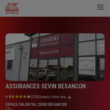
Aller
au
contenu
principal
ASSURANCES SEVIN BESANCON
Note
4.8
(23)
Donnez votre avis
:
ESPACE VALENTIN, 25000 BESANCON
4.8