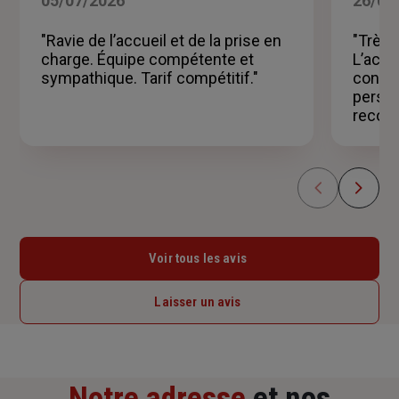
05/07/2026
26/06
sur
5
"Ravie de l’accueil et de la prise en
"Très 
étoiles
charge. Équipe compétente et
L’accu
sympathique. Tarif compétitif."
consei
person
recom
Voir tous les avis
Laisser un avis
Notre adresse
et nos