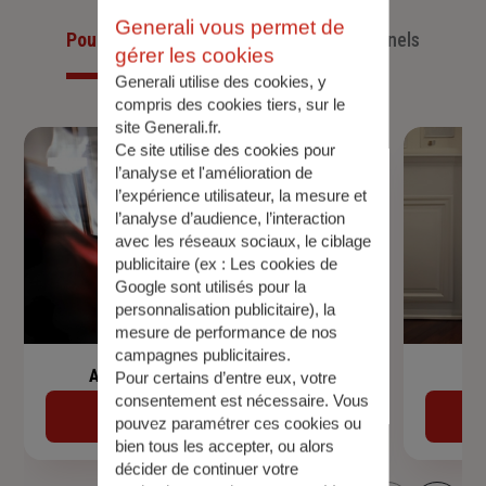
Generali vous permet de
Pour les particuliers
Pour les professionnels
gérer les cookies
Generali utilise des cookies, y
compris des cookies tiers, sur le
site Generali.fr.
Ce site utilise des cookies pour
l’analyse et l'amélioration de
l’expérience utilisateur, la mesure et
l’analyse d’audience, l’interaction
avec les réseaux sociaux, le ciblage
publicitaire (ex :
Les cookies de
Google sont utilisés pour la
personnalisation publicitaire
), la
mesure de performance de nos
campagnes publicitaires.
Assurance de prêt immobilier
Pour certains d’entre eux, votre
consentement est nécessaire. Vous
Découvrir
pouvez paramétrer ces cookies ou
bien tous les accepter, ou alors
décider de continuer votre