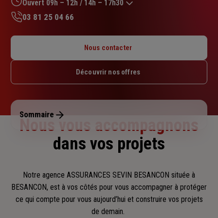
sur
Ouvert 09h – 12h / 14h – 17h30
5
03 81 25 04 66
étoiles
Lundi : 09h – 12h / 14h – 17h30
Mardi : 09h – 12h / 14h – 17h30
Nous contacter
Mercredi : 09h – 12h / 14h – 17h30
Jeudi : 09h – 12h / 14h – 17h30
Découvrir nos offres
Vendredi : 09h – 12h / 14h – 17h
Samedi : Fermé
Dimanche : Fermé
Sommaire
Nous vous accompagnons
dans vos projets
Notre agence ASSURANCES SEVIN BESANCON située à
BESANCON, est à vos côtés pour vous accompagner
à protéger
ce qui compte pour vous aujourd’hui et construire vos projets
de demain.