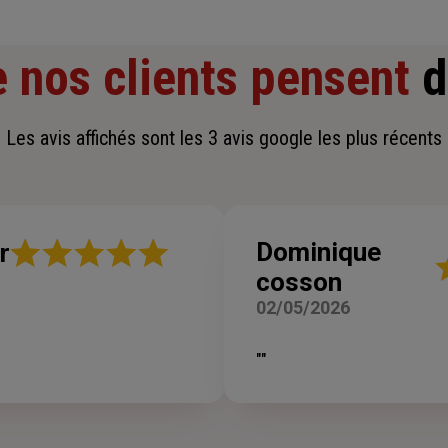
 nos clients pensent
d
Les avis affichés sont les 3 avis google les plus récents
Note
Dominique
r
N
:
cosson
:
5
5
sur
02/05/2026
su
5
5
étoiles
ét
""