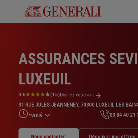
Aller
au
contenu
principal
ASSURANCES SEV
LUXEUIL
Note
4.6
(15)
Donnez votre avis
:
31 RUE JULES JEANNENEY, 70300 LUXEUIL LES BAIN
4.6
sur
Fermé
03 84 40 21 
5
étoiles
Lundi : 09h – 12h / 14h – 17h30
Nous contacter
Découvrir nos offres