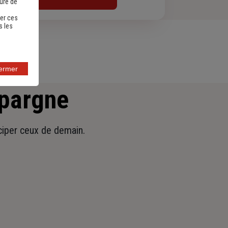
sure de
er ces
s les
fermer
épargne
iciper ceux de demain.