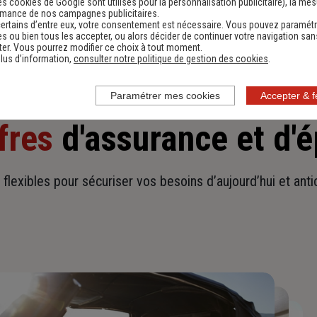
es cookies de Google sont utilisés pour la personnalisation publicitaire
), la me
rmance de nos campagnes publicitaires.
ertains d’entre eux, votre consentement est nécessaire. Vous pouvez paramétr
s ou bien tous les accepter, ou alors décider de continuer votre navigation san
er. Vous pourrez modifier ce choix à tout moment.
lus d’information,
consulter notre politique de gestion des cookies
.
Paramétrer mes cookies
Accepter & 
fres
d'assurance et d'
t flexibles pour sécuriser vos besoins d’aujourd’hui et ant