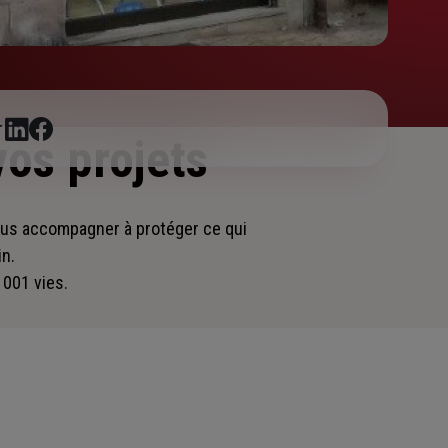
r
vos projets
vous accompagner
à protéger ce qui
in.
 001 vies.