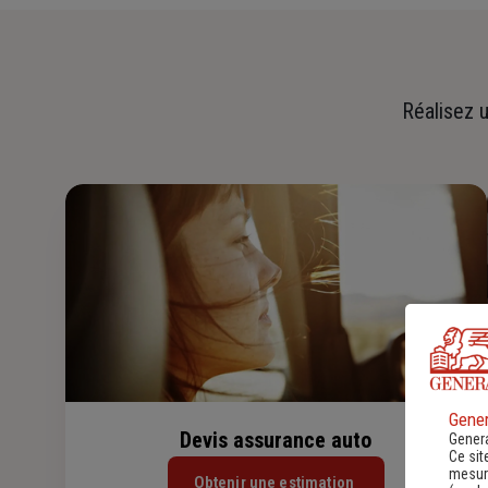
Réalisez u
Gener
Devis assurance auto
Genera
Ce sit
mesure
Obtenir une estimation