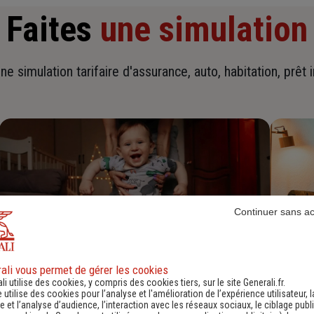
Faites
une simulation
ne simulation tarifaire d'assurance, auto, habitation, prêt 
Continuer sans a
ali vous permet de gérer les cookies
Devis assurance habitation
D
li utilise des cookies, y compris des cookies tiers, sur le site Generali.fr.
e utilise des cookies pour l’analyse et l'amélioration de l’expérience utilisateur, l
 et l’analyse d’audience, l’interaction avec les réseaux sociaux, le ciblage publi
Obtenir une estimation