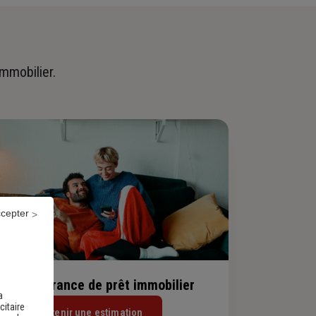
immobilier.
ccepter
evis assurance de prêt immobilier
a
citaire
Obtenir une estimation