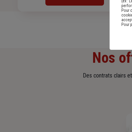
(ex :
L
perfo
Pour c
cookie
accept
Pour p
Nos of
Des contrats clairs e