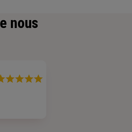
e nous
ote
r
oiles