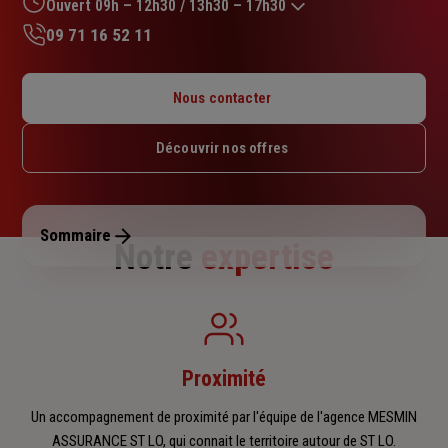
sur
Ouvert 09h – 12h30 / 13h30 – 17h30
5
09 71 16 52 11
étoiles
Lundi : 09h – 12h30 / 13h30 – 17h30
Mardi : 09h – 12h30 / 13h30 – 17h30
Nous contacter
Mercredi : 09h – 12h30 / 13h30 – 17h30
Jeudi : 09h – 12h30 / 13h30 – 17h30
Découvrir nos offres
Vendredi : 09h – 12h30 / 13h30 – 17h30
Samedi : Fermé
Dimanche : Fermé
Sommaire
Notre
expertise
Proximité
Un accompagnement de proximité par l'équipe de l'agence MESMIN
ASSURANCE ST LO, qui connait le territoire autour de ST LO.