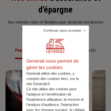
d'épargne
Des contrats clairs et flexibles pour sécuriser vos besoins
d’aujourd’hui et anticiper ceux de demain.
Continuer sans accepter
Pour les particuliers
Pour les professionnels
Generali vous permet de
gérer les cookies
Generali utilise des cookies, y
compris des cookies tiers, sur le
site Generali.fr.
Ce site utilise des cookies pour
l’analyse et l'amélioration de
l’expérience utilisateur, la mesure et
l’analyse d’audience, l’interaction
avec les réseaux sociaux, le ciblage