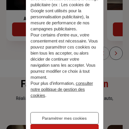
publicitaire (ex :
Les cookies de
Google sont utilisés pour la
personnalisation publicitaire
), la
Assurance de prêt immobilier
mesure de performance de nos
campagnes publicitaires.
Découvrir
Pour certains d’entre eux, votre
consentement est nécessaire. Vous
pouvez paramétrer ces cookies ou
bien tous les accepter, ou alors
décider de continuer votre
navigation sans les accepter. Vous
pourrez modifier ce choix à tout
moment.
Faites
une simulation
Pour plus d’information,
consulter
notre politique de gestion des
cookies
.
Réalisez une simulation tarifaire d'assurance, auto,
habitation, prêt immobilier.
Paramétrer mes cookies