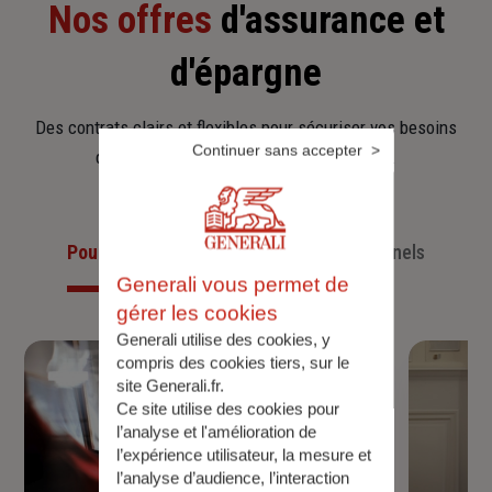
Nos offres
d'assurance et
d'épargne
Des contrats clairs et flexibles pour sécuriser vos besoins
Continuer sans accepter
d’aujourd’hui et anticiper ceux de demain.
Pour les particuliers
Pour les professionnels
Generali vous permet de
gérer les cookies
Generali utilise des cookies, y
compris des cookies tiers, sur le
site Generali.fr.
Ce site utilise des cookies pour
l’analyse et l'amélioration de
l’expérience utilisateur, la mesure et
l’analyse d’audience, l’interaction