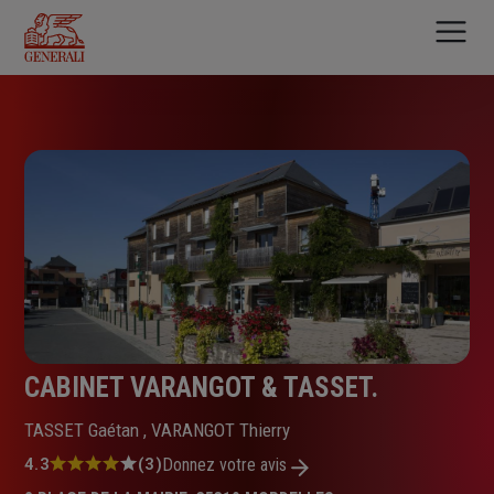
Aller
au
contenu
principal
CABINET VARANGOT & TASSET.
TASSET Gaétan , VARANGOT Thierry
Note
4.3
(3)
Donnez votre avis
: