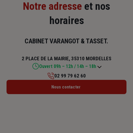
Notre adresse
et nos
horaires
CABINET VARANGOT & TASSET.
2 PLACE DE LA MAIRIE, 35310 MORDELLES
Ouvert 09h – 12h / 14h – 18h
02 99 79 62 60
Lundi : 09h – 12h / 14h – 18h
Nous contacter
Mardi : 09h – 12h / 14h – 18h
Mercredi : 14h – 18h
Jeudi : 09h – 12h / 14h – 18h
Vendredi : 09h – 12h / 14h – 18h
Samedi : Fermé
Dimanche : Fermé