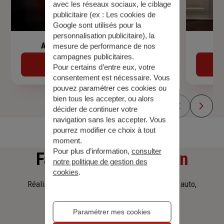
avec les réseaux sociaux, le ciblage
publicitaire (ex :
Les cookies de
Google sont utilisés pour la
personnalisation publicitaire
), la
Assurance de prêt immobilier
mesure de performance de nos
campagnes publicitaires.
Découvrir
Pour certains d’entre eux, votre
consentement est nécessaire. Vous
pouvez paramétrer ces cookies ou
bien tous les accepter, ou alors
décider de continuer votre
navigation sans les accepter. Vous
pourrez modifier ce choix à tout
moment.
Pour plus d’information,
consulter
Faites
une simulation
notre politique de gestion des
cookies
.
Réalisez une simulation tarifaire d'assurance, auto,
habitation, prêt immobilier.
Paramétrer mes cookies