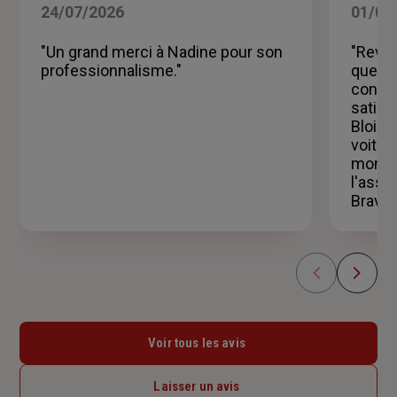
5
24/07/2026
01/07
sur
5
"Un grand merci à Nadine pour son
"Reven
étoiles
professionnalisme."
quelqu
concur
satisf
Blois 
voitur
mon ch
l'assi
Bravo 
Voir tous les avis
Laisser un avis