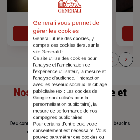
Devis assurance auto
Generali vous permet de
gérer les cookies
Obtenir une estimation
Generali utilise des cookies, y
compris des cookies tiers, sur le
site Generali.fr.
Ce site utilise des cookies pour
l’analyse et l'amélioration de
l’expérience utilisateur, la mesure et
l’analyse d’audience, l’interaction
avec les réseaux sociaux, le ciblage
Nos offres
d'assurance et
publicitaire (ex :
Les cookies de
Google sont utilisés pour la
d'épargne
personnalisation publicitaire
), la
mesure de performance de nos
campagnes publicitaires.
Des contrats clairs et flexibles pour sécuriser vos besoins
Pour certains d’entre eux, votre
consentement est nécessaire. Vous
d’aujourd’hui et anticiper ceux de demain.
pouvez paramétrer ces cookies ou