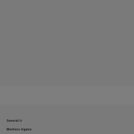
Vendredi : 09h – 12h30 / 14h – 17h30
Samedi : Fermé
Dimanche : Fermé
Generali.fr
Mentions légales