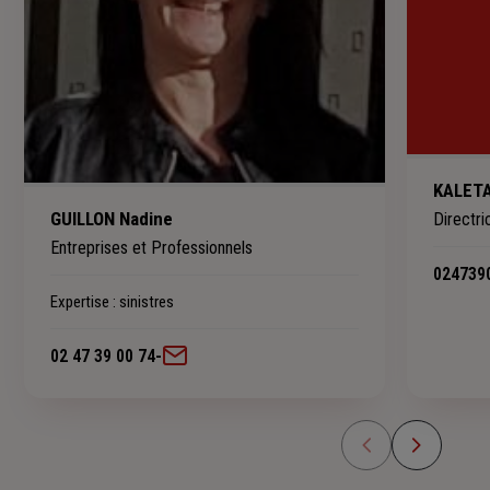
KALETA
GUILLON Nadine
Directr
Entreprises et Professionnels
024739
Expertise
: sinistres
02 47 39 00 74
-