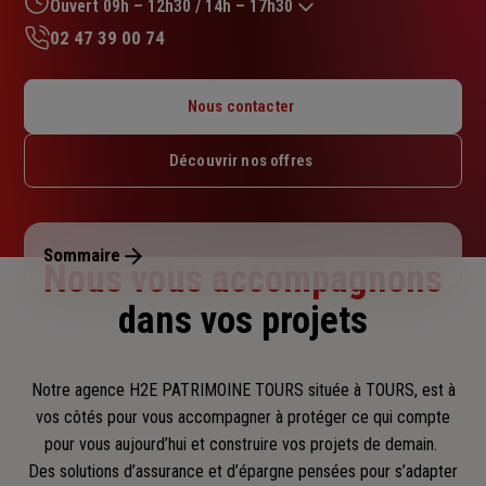
sur
Ouvert 09h – 12h30 / 14h – 17h30
5
02 47 39 00 74
étoiles
Lundi : 09h – 12h30 / 14h – 17h30
Mardi : 09h – 12h30 / 14h – 17h30
Nous contacter
Mercredi : 09h – 12h30 / 14h – 17h30
Jeudi : 09h – 12h30 / 14h – 17h30
Découvrir nos offres
Vendredi : 09h – 12h30 / 14h – 17h30
Samedi : Fermé
Dimanche : Fermé
Sommaire
Nous vous accompagnons
dans vos projets
Notre agence H2E PATRIMOINE TOURS située à TOURS, est à
vos côtés pour vous accompagner
à protéger ce qui compte
pour vous aujourd’hui et construire vos projets de demain.
Des solutions d’assurance et d’épargne pensées pour s’adapter