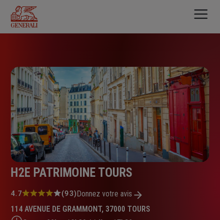
Aller
au
contenu
principal
H2E PATRIMOINE TOURS
Note
4.7
(93)
Donnez votre avis
:
114 AVENUE DE GRAMMONT, 37000 TOURS
4.7