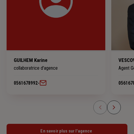
GUILHEM Karine
VESCOV
collaboratrice d'agence
Agent G
0561678992
-
056167
En savoir plus sur l'agence