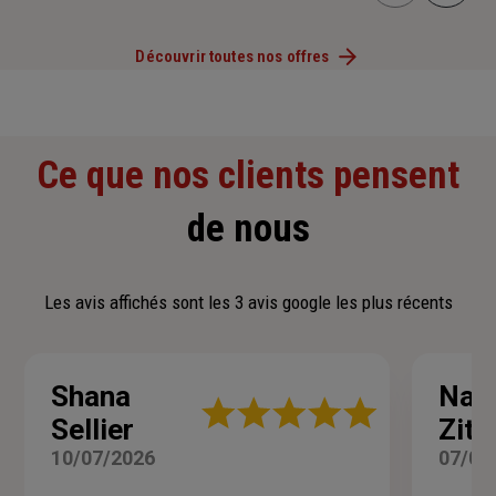
Découvrir toutes nos offres
Ce que nos clients pensent
de nous
Les avis affichés sont les 3 avis google les plus récents
Shana
Nabi
Note
Sellier
Zito
:
5
10/07/2026
07/07
sur
5