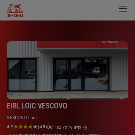
Aller
au
contenu
principal
EIRL LOIC VESCOVO
VESCOVO Loïc
Note
4.9
(48)
Donnez votre avis
: