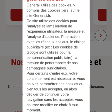
Devis assurance auto
Generali utilise des cookies, y
compris des cookies tiers, sur le
Obtenir une estimation
site Generali.fr.
Ce site utilise des cookies pour
l’analyse et l'amélioration de
l’expérience utilisateur, la mesure et
l’analyse d’audience, l’interaction
avec les réseaux sociaux, le ciblage
publicitaire (ex :
Les cookies de
Google sont utilisés pour la
personnalisation publicitaire
), la
Nos offres
d'assurance et
mesure de performance de nos
campagnes publicitaires.
d'épargne
Pour certains d’entre eux, votre
consentement est nécessaire. Vous
pouvez paramétrer ces cookies ou
Des contrats clairs et flexibles pour sécuriser vos besoins
bien tous les accepter, ou alors
d’aujourd’hui et anticiper ceux de demain.
décider de continuer votre
navigation sans les accepter. Vous
pourrez modifier ce choix à tout
moment.