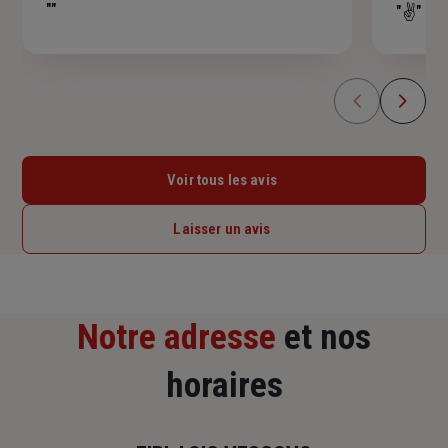
""
"✌️"
étoiles
Voir tous les avis
Laisser un avis
Notre adresse
et nos
horaires