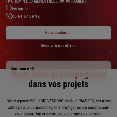
18 CHEMIN DES MENESTRELS, 09100 PAMIERS
4.9
sur
Fermé
5
05 61 67 89 92
étoiles
Lundi : 09h – 12h / 14h – 18h
Mardi : 09h – 12h / 14h – 18h
Nous contacter
Mercredi : 09h – 12h
Jeudi : 09h – 12h / 14h – 18h
Découvrir nos offres
Vendredi : 09h – 12h / 14h – 18h
Samedi : Fermé
Dimanche : Fermé
Sommaire
Nous vous accompagnons
dans vos projets
Notre agence EIRL LOIC VESCOVO située à PAMIERS, est à vos
côtés pour vous accompagner
à protéger ce qui compte pour
vous aujourd’hui et construire vos projets de demain.