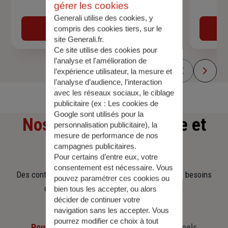
gérer les cookies
Devis assurance auto
Generali utilise des cookies, y
Obtenir une estimation
compris des cookies tiers, sur le
site Generali.fr.
Ce site utilise des cookies pour
l’analyse et l'amélioration de
l’expérience utilisateur, la mesure et
l’analyse d’audience, l’interaction
avec les réseaux sociaux, le ciblage
publicitaire (ex :
Les cookies de
Google sont utilisés pour la
Nos offres
d'assurance et
personnalisation publicitaire
), la
mesure de performance de nos
d'épargne
campagnes publicitaires.
Pour certains d’entre eux, votre
consentement est nécessaire. Vous
Des contrats clairs et flexibles pour sécuriser vos besoins
pouvez paramétrer ces cookies ou
d’aujourd’hui et anticiper ceux de demain.
bien tous les accepter, ou alors
décider de continuer votre
navigation sans les accepter. Vous
pourrez modifier ce choix à tout
Pour les particuliers
Pour les professionnels