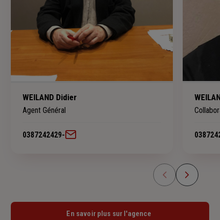
WEILAND Didier
WEILAN
Agent Général
Collabo
0387242429
-
038724
En savoir plus sur l'agence