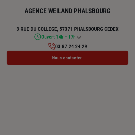
AGENCE WEILAND PHALSBOURG
3 RUE DU COLLEGE, 57371 PHALSBOURG CEDEX
Ouvert 14h – 17h
03 87 24 24 29
Lundi : 09h – 12h
Nous contacter
Mardi : 14h – 17h
Mercredi : 09h – 12h / 14h – 17h
Jeudi : Fermé
Vendredi : 14h – 17h
Samedi : Fermé
Dimanche : Fermé