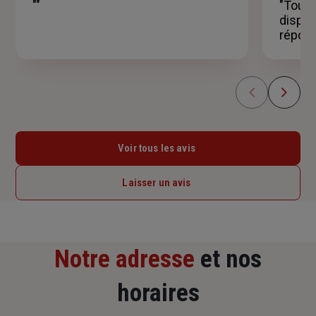
""
"Toujo
étoiles
dispon
répons
Voir tous les avis
Laisser un avis
Notre adresse
et nos
horaires