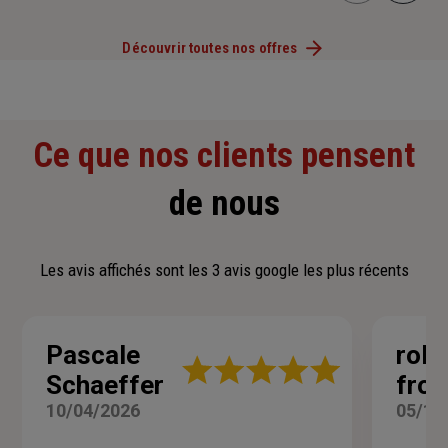
Découvrir toutes nos offres
Ce que nos clients pensent
de nous
Les avis affichés sont les 3 avis google les plus récents
Pascale
rola
Note
Schaeffer
froe
:
5
10/04/2026
05/10
sur
5