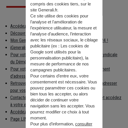
compris des cookies tiers, sur le
site Generali.fr.
Ce site utilise des cookies pour
l’analyse et l'amélioration de
Accédez à votre espace client
l’expérience utilisateur, la mesure et
Découvrez les applications Generali
l’analyse d’audience, l’interaction
avec les réseaux sociaux, le ciblage
Mon Generali : en relation avec votre assureur 24h/24 !
publicitaire (ex :
Les cookies de
iGenerali : votre épargne dans votre poche !
Google sont utilisés pour la
Pour votre déménagement, consultez la Chambre Syndicale
personnalisation publicitaire
), la
du Déménagement
mesure de performance de nos
Pour votre déménagement, déclarez votre changement
campagnes publicitaires.
d'adresse
Pour certains d’entre eux, votre
consentement est nécessaire. Vous
Retrouvez facilement la préfecture à laquelle vous adresser
pouvez paramétrer ces cookies ou
pour vos démarches
bien tous les accepter, ou alors
Contactez la caisse nationale d'Assurance Maladie et accédez
décider de continuer votre
à votre espace per…
navigation sans les accepter. Vous
Accédez aux informations règlementaires
pourrez modifier ce choix à tout
moment.
Page LINKEDIN
Pour plus d’information,
consulter