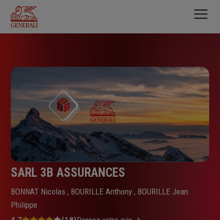
Aller
au
contenu
principal
SARL 3B ASSURANCES
BONNAT Nicolas , BOURILLE Anthony , BOURILLE Jean
Philippe
4.7
(18)