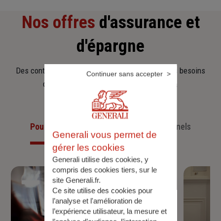
Nos offres
d'assurance et
d'épargne
Des contrats clairs et flexibles pour sécuriser vos besoins
Continuer sans accepter
d’aujourd’hui et anticiper ceux de demain.
Pour les particuliers
Pour les professionnels
Generali vous permet de
gérer les cookies
Generali utilise des cookies, y
compris des cookies tiers, sur le
site Generali.fr.
Ce site utilise des cookies pour
l’analyse et l'amélioration de
l’expérience utilisateur, la mesure et