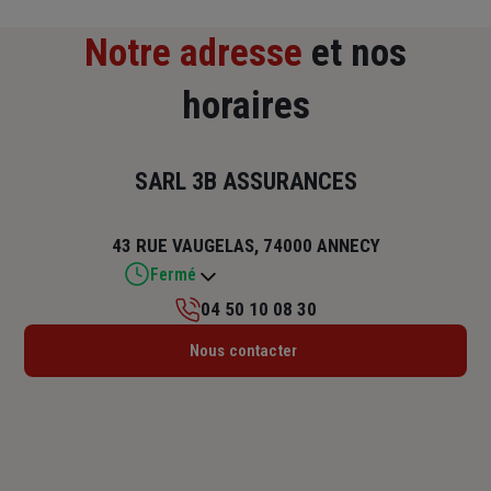
Notre adresse
et nos
horaires
SARL 3B ASSURANCES
43 RUE VAUGELAS, 74000 ANNECY
Fermé
04 50 10 08 30
Lundi : 09h – 12h / 14h – 17h
Nous contacter
Mardi : 09h – 12h / 14h – 17h
Mercredi : 09h – 12h / 14h – 17h
Jeudi : 09h – 12h / 14h – 17h
Vendredi : 09h – 12h / 14h – 17h
Samedi : Fermé