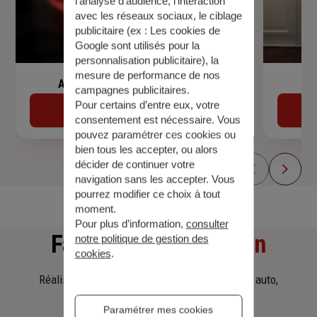
l’analyse d’audience, l’interaction
avec les réseaux sociaux, le ciblage
publicitaire (ex :
Les cookies de
Google sont utilisés pour la
personnalisation publicitaire
), la
mesure de performance de nos
Assurance de prêt immobilier
campagnes publicitaires.
Pour certains d’entre eux, votre
Découvrir
consentement est nécessaire. Vous
pouvez paramétrer ces cookies ou
bien tous les accepter, ou alors
décider de continuer votre
navigation sans les accepter. Vous
pourrez modifier ce choix à tout
moment.
Pour plus d’information,
consulter
Faites
une simulation
notre politique de gestion des
cookies
.
Réalisez une simulation tarifaire d'assurance, auto,
habitation, prêt immobilier.
Paramétrer mes cookies